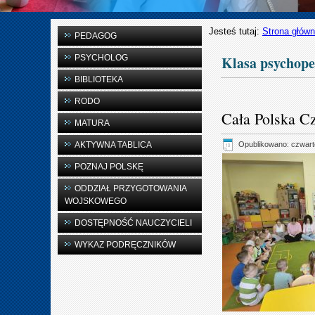
Jesteś tutaj:
Strona głów
PEDAGOG
PSYCHOLOG
Klasa psychop
BIBLIOTEKA
RODO
Cała Polska C
MATURA
Opublikowano: czwart
AKTYWNA TABLICA
POZNAJ POLSKĘ
ODDZIAŁ PRZYGOTOWANIA
WOJSKOWEGO
DOSTĘPNOŚĆ NAUCZYCIELI
WYKAZ PODRĘCZNIKÓW