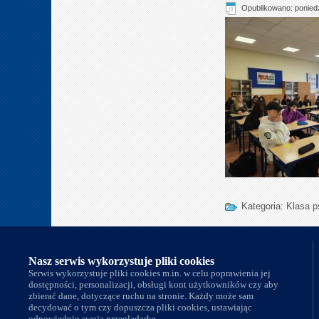
Opublikowano: poniedz
Kategoria:
Klasa 
Nasi partnerzy
Nasz serwis wykorzystuje pliki cookies
Serwis wykorzystuje pliki cookies m.in. w celu poprawienia jej
dostępności, personalizacji, obsługi kont użytkowników czy aby
zbierać dane, dotyczące ruchu na stronie. Każdy może sam
decydować o tym czy dopuszcza pliki cookies, ustawiając
odpowiednio swoją przeglądarkę.