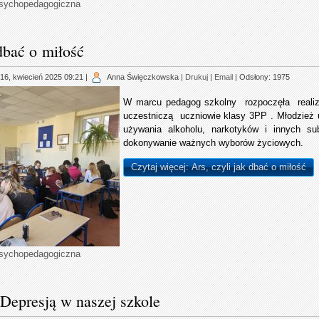
psychopedagogiczna
 dbać o miłość
16, kwiecień 2025 09:21
|
Anna Święczkowska
|
Drukuj
|
Email
| Odsłony: 1975
W marcu pedagog szkolny rozpoczęła realiza
uczestniczą uczniowie klasy 3PP . Młodzież
używania alkoholu, narkotyków i innych su
dokonywanie ważnych wyborów życiowych.
Czytaj więcej: Ars, czyli jak dbać o miłość
psychopedagogiczna
Depresją w naszej szkole