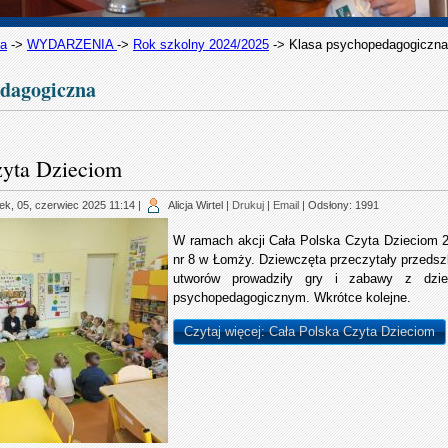
na
->
WYDARZENIA
->
Rok szkolny 2024/2025
->
Klasa psychopedagogiczna
edagogiczna
zyta Dzieciom
ek, 05, czerwiec 2025 11:14
|
Alicja Wirtel
|
Drukuj
|
Email
| Odsłony: 1991
W ramach akcji Cała Polska Czyta Dzieciom 2
nr 8 w Łomży. Dziewczęta przeczytały przedsz
utworów prowadziły gry i zabawy z dzieć
psychopedagogicznym. Wkrótce kolejne.
Czytaj więcej: Cała Polska Czyta Dzieciom