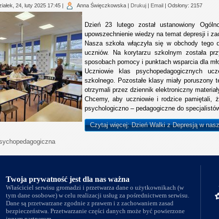
iałek, 24, luty 2025 17:45
|
Anna Święczkowska
|
Drukuj
|
Email
| Odsłony: 2157
Dzień 23 lutego został ustanowiony Ogóln
upowszechnienie wiedzy na temat depresji i za
Nasza szkoła włączyła się w obchody tego d
uczniów. Na korytarzu szkolnym została prz
sposobach pomocy i punktach wsparcia dla mł
Uczniowie klas psychopedagogicznych ucz
szkolnego. Pozostałe klasy miały poruszony 
otrzymali przez dziennik elektroniczny materia
Chcemy, aby uczniowie i rodzice pamiętali, 
psychologiczno – pedagogiczne do specjalistó
Czytaj więcej: Dzień Walki z Depresją w nasz
psychopedagogiczna
Twoja prywatność jest dla nas ważna
Właściciel serwisu gromadzi i przetwarza dane o użytkownikach (w
tym dane osobowe) w celu realizacji usług za pośrednictwem serwisu.
Dane są przetwarzane zgodnie z prawem i z zachowaniem zasad
bezpieczeństwa. Przetwarzanie części danych może być powierzone
innym partnerom.