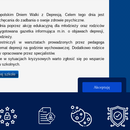
opolskim Dniem Walki z Depresją. Celem tego dnia jest
chęcania do zadbania o swoje zdrowie psychiczne.
nia poprzez akcję edukacyjną dla młodzieży oraz rodziców
ygotowana gazetka informująca m.in. o objawach depresji,
odzieży.
estniczyli w warsztatach prowadzonych przez pedagoga
temat depresji na godzinie wychowawczej. Dodatkowo rodzice
ły opracowane przez specjalistów.
że w sytuacjach kryzysowych warto zgłosić się po wsparcie
w szkolnych.
ej szkole
Akceptuję