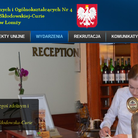
EKTY UNIJNE
WYDARZENIA
REKRUTACJA
KOMUNIKATY
zegoś zdolnym i
kłodowska-Curie