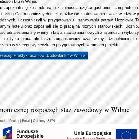
adisson Blu w Wilnie.
e zapoznali się ze strukturą i działalnością części gastronomicznej hotelu
 i Usług Gastronomicznych mieli możliwość zastosowania swojej wiedzy w pr
gicznych, uczestniczyli w przygotowaniu i serwowaniu potraw. Uczniowie 
nym hotelu oraz zapoznali się z pracą na różnych stanowiskach. Uczniowi
ość odnalezienia się w innym kraju, nawiązania nowych znajomości i wykorzy
o nie tylko praca ale także zorganizowany czas wolny. Uzupełnieniem c
czenia w szeregu wycieczkach przygotowanych w ramach projektu.
 więcej: Praktyki uczniów „Budowlanki” w Wilnie
ronomicznej rozpoczęli staż zawodowy w Wilnie
Duda
|
Drukuj
|
Email
| Odsłony: 3174