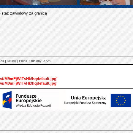
– staż zawodowy za granicą
sak
|
Drukuj
|
Email
| Odsłony: 3728
vi/M9mFjWITvHk/hqdefault.jpg'
vi/M9mFjWITvHk/hqdefault.jpg'