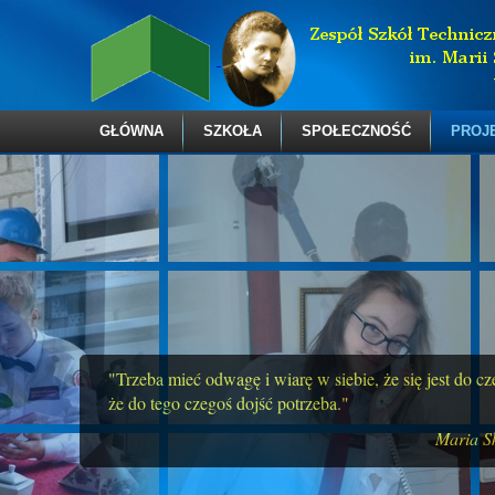
GŁÓWNA
SZKOŁA
SPOŁECZNOŚĆ
PROJ
"Trzeba mieć odwagę i wiarę w siebie, że się jest do c
że do tego czegoś dojść potrzeba."
Maria S