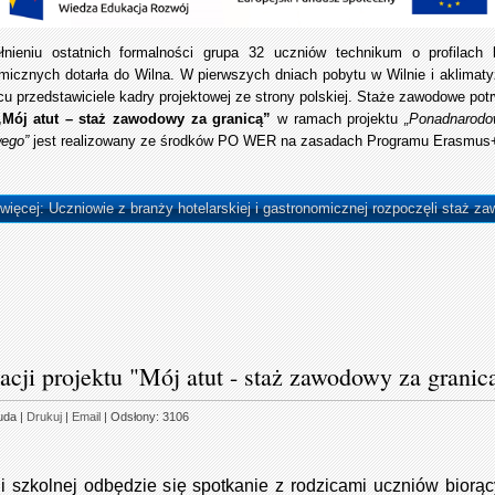
nieniu ostatnich formalności grupa 32 uczniów technikum o profilach k
micznych dotarła do Wilna. W pierwszych dniach pobytu w Wilnie i aklimatyz
cu przedstawiciele kadry projektowej ze strony polskiej. Staże zawodowe potr
„Mój atut – staż zawodowy za granicą”
w ramach projektu
„Ponadnarodo
ego”
jest realizowany ze środków PO WER na zasadach Programu Erasmus+ 
 więcej: Uczniowie z branży hotelarskiej i gastronomicznej rozpoczęli staż z
acji projektu "Mój atut - staż zawodowy za granic
uda
|
Drukuj
|
Email
| Odsłony: 3106
li szkolnej odbędzie się spotkanie z rodzicami uczniów biorą