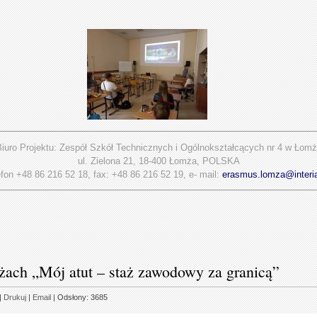
iuro Projektu: Zespół Szkół Technicznych i Ogólnokształcących nr 4 w Łom
ul. Zielona 21, 18-400 Łomża, POLSKA
efon +48 86 216 52 18, fax: +48 86 216 52 19, e- mail:
erasmus.lomza@interi
ażach „Mój atut – staż zawodowy za granicą”
|
Drukuj
|
Email
| Odsłony: 3685