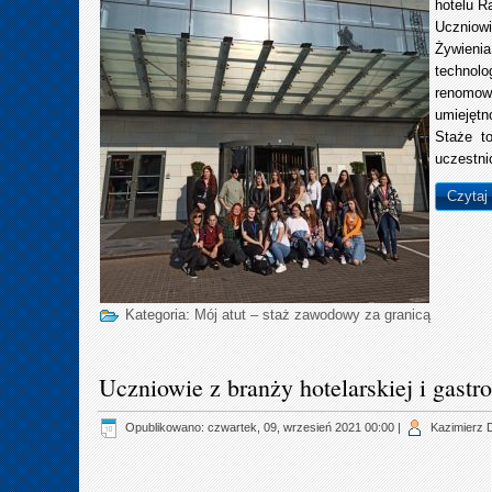
hotelu R
Uczniowi
Żywienia
technolo
renomowa
umiejętn
Staże t
uczestni
Czytaj
Kategoria:
Mój atut – staż zawodowy za granicą
Uczniowie z branży hotelarskiej i gast
Opublikowano: czwartek, 09, wrzesień 2021 00:00
|
Kazimierz 