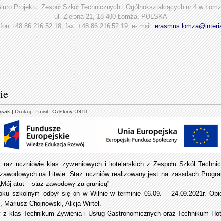
iuro Projektu: Zespół Szkół Technicznych i Ogólnokształcących nr 4 w Łom
ul. Zielona 21, 18-400 Łomża, POLSKA
efon +48 86 216 52 18, fax: +48 86 216 52 19, e- mail:
erasmus.lomza@interi
ie
ęsak
|
Drukuj
|
Email
| Odsłony: 3918
ż raz uczniowie klas żywieniowych i hotelarskich z Zespołu Szkół Techn
 zawodowych na Litwie. Staż uczniów realizowany jest na zasadach Pro
 „Mój atut – staż zawodowy za granicą”.
ku szkolnym odbył się on w Wilnie w terminie 06.09. – 24.09.2021r. Opie
 Mariusz Chojnowski, Alicja Wirtel.
 z klas Technikum Żywienia i Usług Gastronomicznych oraz Technikum Hote