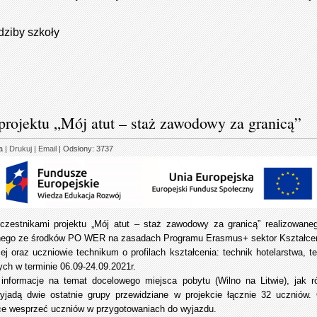
dziby szkoły
projektu „Mój atut – staż zawodowy za granicą”
a
|
Drukuj
|
Email
| Odsłony: 3737
uczestnikami projektu „Mój atut – staż zawodowy za granicą” realizowa
anego ze środków PO WER na zasadach Programu Erasmus+ sektor Kształcen
ej oraz uczniowie technikum o profilach kształcenia: technik hotelarstwa, t
ch w terminie 06.09-24.09.2021r.
 informacje na temat docelowego miejsca pobytu (Wilno na Litwie), jak ró
adą dwie ostatnie grupy przewidziane w projekcie łącznie 32 uczniów.
ce wesprzeć uczniów w przygotowaniach do wyjazdu.