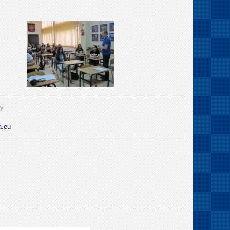
ży
a.eu