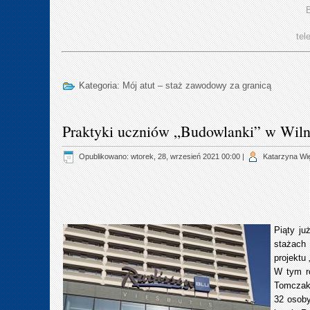
B
tel
Kategoria:
Mój atut – staż zawodowy za granicą
Praktyki uczniów „Budowlanki” w Wiln
Opublikowano: wtorek, 28, wrzesień 2021 00:00
|
Katarzyna Wi
Piąty ju
stażach
projektu
W tym ro
Tomczak,
32 osoby