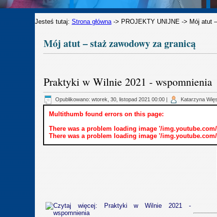
Jesteś tutaj:
Strona główna
->
PROJEKTY UNIJNE
->
Mój atut 
Mój atut – staż zawodowy za granicą
Praktyki w Wilnie 2021 - wspomnienia
Opublikowano: wtorek, 30, listopad 2021 00:00
|
Katarzyna Wię
Multithumb found errors on this page:
There was a problem loading image '/img.youtube.com/
There was a problem loading image '/img.youtube.com/