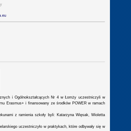
ży
a.eu
icznych i Ogólnokształcących Nr 4 w Łomży uczestniczyli w
gramu Erasmus+ i finansowany ze środków POWER w ramach
kunami z ramienia szkoły byli: Katarzyna Więsak, Wioletta
larskiego uczestniczyło w praktykach, które odbywały się w