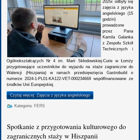
2025r. odbyły się
zajęcia z języka
angielskiego (15
godzin)
prowadzone
przez Pana
Kamila Galanka
z Zespołu Szkół
Technicznych i
Ogólnokształcących Nr 4 im. Marii Skłodowskiej-Curie w Łomży
przygotowujące uczestników do wyjazdu na staże zagraniczne do
Walencji (Hiszpania) w ramach przedsięwzięcia Gastrobuild o
numerze 2024-1-PL01-KA122-VET-000234669 współfinansowane ze
środków Unii Europejskiej.
Czytaj więcej: Zajęcia z języka angielskiego
Kategoria:
FERS
Spotkanie z przygotowania kulturowego do
zagranicznych staży w Hiszpanii