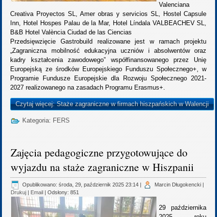
Valenciana
Creativa Proyectos SL, Amer obras y servicios SL, Hostel Capsule
Inn, Hotel Hospes Palau de la Mar, Hotel Líndala VALBEACHEV SL,
B&B Hotel València Ciudad de las Ciencias
Przedsięwzięcie Gastrobuild realizowane jest w ramach projektu
„Zagraniczna mobilność edukacyjna uczniów i absolwentów oraz
kadry kształcenia zawodowego” współfinansowanego przez Unię
Europejską ze środków Europejskiego Funduszu Społecznego+, w
Programie Fundusze Europejskie dla Rozwoju Społecznego 2021-
2027 realizowanego na zasadach Programu Erasmus+.
Czytaj więcej: Staże zagraniczne w firmach hiszpańskich w Walencji
Kategoria:
FERS
Zajęcia pedagogiczne przygotowujące do
wyjazdu na staże zagraniczne w Hiszpanii
Opublikowano: środa, 29, październik 2025 23:14
|
Marcin Długokencki
|
Drukuj
|
Email
| Odsłony: 851
29 października
2025 roku