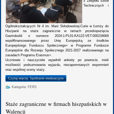
z Zespołu Szkół
Technicznych i
Ogólnokształcących Nr 4 im. Marii Skłodowskiej-Curie w Łomży do
Hiszpanii na staże zagraniczne w ramach przedsięwzięcia
Gastrobuild o numerze 2024-1-PL01-KA122-VET-000234669
współfinansowanego przez Unię Europejską ze środków
Europejskiego Funduszu Społecznego+ w Programie Fundusze
Europejskie dla Rozwoju Społecznego 2021-2027 realizowanego na
zasadach Programu Erasmus+.
Uczniowie i nauczyciele wypełnili ankiety po powrocie, mieli
możliwość podsumowania wyjazdu, niezapomnianych wspomnień
oraz wspólnej oceny staży.
Czytaj więcej: Spotkanie ewaluacyjne
Kategoria:
FERS
Staże zagraniczne w firmach hiszpańskich w
Walencji