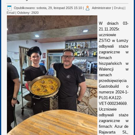
Opublikowano: sobota, 29, listopad 2025 15:10
|
Administrator
|
Drukuj
|
Email
| Odsłony: 2920
W dniach 03-
21.11.2025r.
uczniowie
ZSTiO w Łomży
odbywali staże
zagraniczne w
firmach
hiszpańskich w
Walencji w
ramach
przedsięwzięcia
Gastrobuild o
numerze 2024-1-
PL01-KA122-
VET-000234669.
Uczniowie
odbywali staże
zagraniczne w
firmach: Azur de
Rajavarta SL,