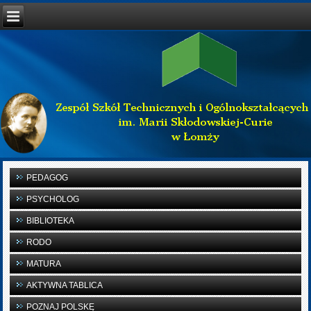
PEDAGOG
PSYCHOLOG
BIBLIOTEKA
RODO
MATURA
AKTYWNA TABLICA
POZNAJ POLSKĘ