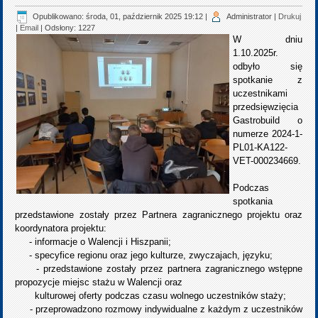
Opublikowano: środa, 01, październik 2025 19:12
|
Administrator
|
Drukuj
|
Email
| Odsłony: 1227
W dniu
1.10.2025r.
odbyło się
spotkanie z
uczestnikami
przedsięwzięcia
Gastrobuild o
numerze 2024-1-
PL01-KA122-
VET-000234669.
Podczas
spotkania
przedstawione zostały przez Partnera zagranicznego projektu oraz
koordynatora projektu:
- informacje o Walencji i Hiszpanii;
- specyfice regionu oraz jego kulturze, zwyczajach, języku;
- przedstawione zostały przez partnera zagranicznego wstępne
propozycje miejsc stażu w Walencji oraz
kulturowej oferty podczas czasu wolnego uczestników staży;
- przeprowadzono rozmowy indywidualne z każdym z uczestników