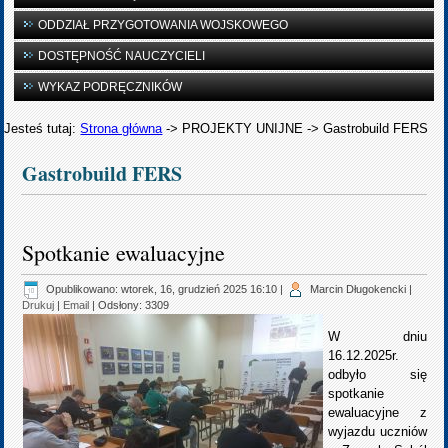
ODDZIAŁ PRZYGOTOWANIA WOJSKOWEGO
DOSTĘPNOŚĆ NAUCZYCIELI
WYKAZ PODRĘCZNIKÓW
Jesteś tutaj:
Strona główna
->
PROJEKTY UNIJNE
->
Gastrobuild FERS
Gastrobuild FERS
Spotkanie ewaluacyjne
Opublikowano: wtorek, 16, grudzień 2025 16:10
|
Marcin Długokencki
|
Drukuj
|
Email
| Odsłony: 3309
W dniu
16.12.2025r.
odbyło się
spotkanie
ewaluacyjne z
wyjazdu uczniów