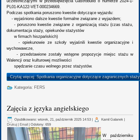
uczestniczącymi w przedsięwzięcia Gastrobuild o numerze 2024-1-
PL01-KA122-VET-000234669.
Podczas spotkania poruszono kwestie dotyczące wyjazdu:
- wyjaśniono dalsze kwestie formalne związane z wyjazdem;
- poruszono kwestie związane z organizacją stażu (czas stażu,
dokumentacja staży, opiekunów stażystów
w firmach hiszpańskich)
- opiekunowie ze szkoły wyjaśnili kwestie organizacyjne i
wychowawcze,
- przedstawione zostały wstępne propozycje miejsc stażu w
Walencji oraz kulturowej możliwości
spędzanie czasu wolnego przez stażystów.
Czytaj więcej: Spotkania organizacyjne dotyczące zagranicznych staży
Kategoria:
FERS
Zajęcia z języka angielskiego
Opublikowano: wtorek, 21, październik 2025 14:53
|
Kamil Galanek
|
Drukuj
|
Email
| Odsłony: 659
W październiku