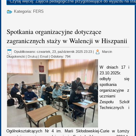
Czytaj więcej: Zajęcia pedagogiczne przygotowujące do wyjazdu na sta
Kategoria:
FERS
Spotkania organizacyjne dotyczące
zagranicznych staży w Walencji w Hiszpanii
Opublikowano: czwartek, 23, październik 2025 23:23
|
Marcin
Długokencki
|
Drukuj
|
Email
| Odsłony: 794
W dniach 17 i
23.10.2025r.
odbyły się
spotkania
organizacyjne z
uczniami
Zespołu Szkół
Technicznych i
Ogólnokształcących Nr 4 im. Marii Skłodowskiej-Curie w Łomży