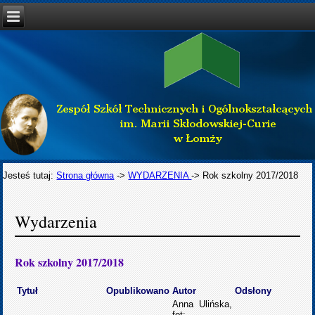
Jesteś tutaj:
Strona główna
->
WYDARZENIA
->
Rok szkolny 2017/2018
Wydarzenia
Rok szkolny 2017/2018
Tytuł
Opublikowano
Autor
Odsłony
Anna Ulińska,
fot: