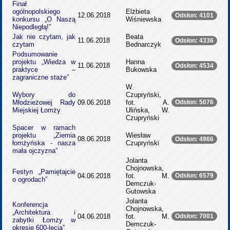
Finał
ogólnopolskiego
Elżbieta
12.06.2018
Odsłon: 4101
konkursu „O Naszą
Wiśniewska
Niepodległą!”
Jak nie czytam, jak
Beata
11.06.2018
Odsłon: 4336
czytam
Bednarczyk
Podsumowanie
projektu „Wiedza w
Hanna
11.06.2018
Odsłon: 4534
praktyce –
Bukowska
zagraniczne staże”
W.
Wybory do
Czupryński,
Młodzieżowej Rady
09.06.2018
fot. A.
Odsłon: 5076
Miejskiej Łomży
Ulińska, W.
Czupryński
Spacer w ramach
projektu „Ziemia
Wiesław
08.06.2018
Odsłon: 4966
łomżyńska - nasza
Czupryński
mała ojczyzna”
Jolanta
Chojnowska,
Festyn „Pamiętajcie
04.06.2018
fot. M.
Odsłon: 6579
o ogrodach”
Demczuk-
Gutowska
Jolanta
Konferencja
Chojnowska,
„Architektura i
04.06.2018
fot. M.
Odsłon: 7001
zabytki Łomży w
Demczuk-
okresie 600-lecia”