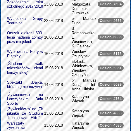
Zakończenie roku
23.06.2018
Małgorzata
Odsłon: 7694
szkolnego 2017/2018
Demczuk-
Gutowska
Wycieczka Grupy
br. Mariusz
22.06.2018
Odsłon: 4656
Teatralnej
Dunaj
B.
Orszak z okazji 600-
Romanowska,
lecia nadania Łomży
16.06.2018
E.
Odsłon: 6836
praw miejskich
Wiśniewska,
K. Galanek
Wyprawa na Forty w
Wiesław
16.06.2018
Odsłon: 5173
Piątnicy
Czupryński
Elżbieta
„Śladami walk
Wiśniewska,
mieszkańców ziemi
15.06.2018
Odsłon: 5361
Wiesław
łomżyńskiej”
Czupryński
br. Mariusz
Spektakl „Bajka,
14.06.2018
Dunaj, fot.
Odsłon: 5089
która się nie nazywa”
Anna Ulińska
„Żywieniówka” na
Katarzyna
Łomżyńskim Dniu
13.06.2018
Odsłon: 4764
Więsak
Sportu
„Żywieniówka” na „Fit
Katarzyna
pikniku ze Studium
13.06.2018
Odsłon: 4833
Więsak
Treningowym Elite”
Warsztaty
Katarzyna
13.06.2018
Odsłon: 4585
żywieniowe
Więsak