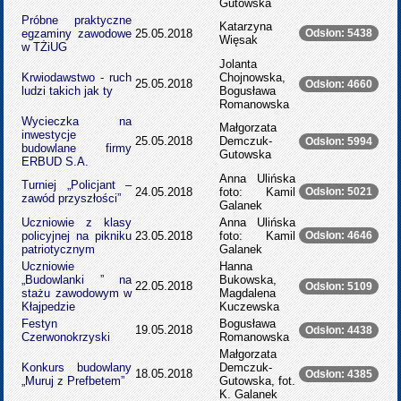
Gutowska
Próbne praktyczne
Katarzyna
egzaminy zawodowe
25.05.2018
Odsłon: 5438
Więsak
w TŻiUG
Jolanta
Krwiodawstwo - ruch
Chojnowska,
25.05.2018
Odsłon: 4660
ludzi takich jak ty
Bogusława
Romanowska
Wycieczka na
Małgorzata
inwestycje
25.05.2018
Demczuk-
Odsłon: 5994
budowlane firmy
Gutowska
ERBUD S.A.
Anna Ulińska
Turniej „Policjant –
24.05.2018
foto: Kamil
Odsłon: 5021
zawód przyszłości”
Galanek
Uczniowie z klasy
Anna Ulińska
policyjnej na pikniku
23.05.2018
foto: Kamil
Odsłon: 4646
patriotycznym
Galanek
Uczniowie
Hanna
„Budowlanki ” na
Bukowska,
22.05.2018
Odsłon: 5109
stażu zawodowym w
Magdalena
Kłajpedzie
Kuczewska
Festyn
Bogusława
19.05.2018
Odsłon: 4438
Czerwonokrzyski
Romanowska
Małgorzata
Konkurs budowlany
Demczuk-
18.05.2018
Odsłon: 4385
„Muruj z Prefbetem”
Gutowska, fot.
K. Galanek