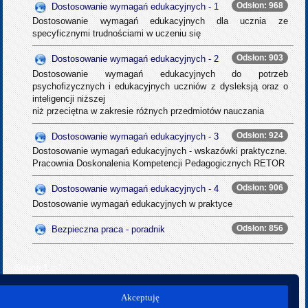
Odsłon: 968
Dostosowanie wymagań edukacyjnych - 1
Dostosowanie wymagań edukacyjnych dla ucznia ze
specyficznymi trudnościami w uczeniu się
Odsłon: 903
Dostosowanie wymagań edukacyjnych - 2
Dostosowanie wymagań edukacyjnych do potrzeb
psychofizycznych i edukacyjnych uczniów z dysleksją oraz o
inteligencji niższej
niż przeciętna w zakresie różnych przedmiotów nauczania
Odsłon: 924
Dostosowanie wymagań edukacyjnych - 3
Dostosowanie wymagań edukacyjnych - wskazówki praktyczne.
Pracownia Doskonalenia Kompetencji Pedagogicznych RETOR
Odsłon: 906
Dostosowanie wymagań edukacyjnych - 4
Dostosowanie wymagań edukacyjnych w praktyce
Odsłon: 856
Bezpieczna praca - poradnik
Strona 1 z 2
start
poprz.
1
2
nast.
koniec
Akceptuję