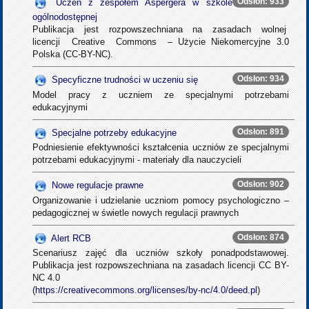
Odsłon: 933
Uczeń z zespołem Aspergera w szkole
ogólnodostępnej
Publikacja jest rozpowszechniana na zasadach wolnej
licencji Creative Commons – Użycie Niekomercyjne 3.0
Polska (CC-BY-NC).
Odsłon: 934
Specyficzne trudności w uczeniu się
Model pracy z uczniem ze specjalnymi potrzebami
edukacyjnymi
Odsłon: 891
Specjalne potrzeby edukacyjne
Podniesienie efektywności kształcenia uczniów ze specjalnymi
potrzebami edukacyjnymi - materiały dla nauczycieli
Odsłon: 902
Nowe regulacje prawne
Organizowanie i udzielanie uczniom pomocy psychologiczno –
pedagogicznej w świetle nowych regulacji prawnych
Odsłon: 874
Alert RCB
Scenariusz zajęć dla uczniów szkoły ponadpodstawowej.
Publikacja jest rozpowszechniana na zasadach licencji CC BY-
NC 4.0
(
https://creativecommons.org/licenses/by-nc/4.0/deed.pl
)