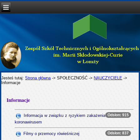
Jesteś tutaj:
Strona główna
->
SPOŁECZNOŚĆ
->
NAUCZYCIELE
->
Informacje
Informacje
Odsłon: 915
Informacja w związku z ryzykiem zakażenia
koronawirusem
Odsłon: 837
Filmy o przemocy rówieśniczej