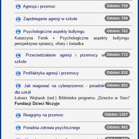
Odsłon: 759
Agresja i przemoc
Odsłon: 799
Zapobieganie agresji w szkole
Odsłon: 762
Psychologiczne aspekty bullyingu
Katarzyna Fenik • Psychologiczne aspekty bullyingu:
perspektywa sprawcy, ofiary i świadka
Odsłon: 772
Przeciwdziałanie agresji i przemocy w
szkole
Odsłon: 832
Profilaktyka agresji i przemocy
Odsłon: 802
Jak reagować na cyberprzemoc - poradnik
dla szkół
Łukasz Wojtasik (red.) Biblioteka programu „Dziecko w Sieci”
Fundacji Dzieci Niczyje
Odsłon: 1307
Reagujmy na przemoc
Odsłon: 862
Poradnia zdrowia psychicznego