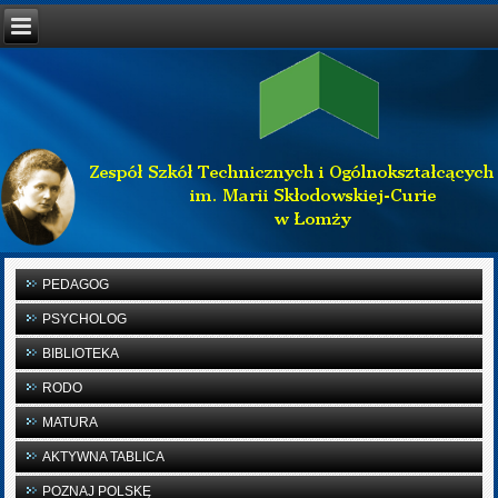
PEDAGOG
PSYCHOLOG
BIBLIOTEKA
RODO
MATURA
AKTYWNA TABLICA
POZNAJ POLSKĘ