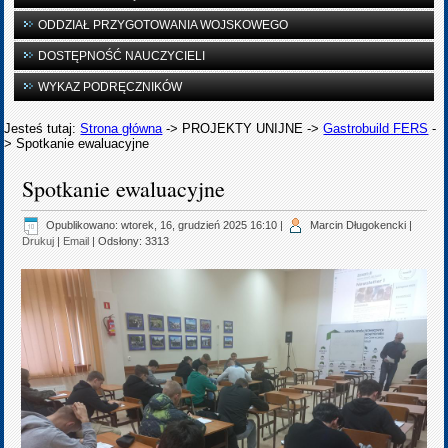
ODDZIAŁ PRZYGOTOWANIA WOJSKOWEGO
DOSTĘPNOŚĆ NAUCZYCIELI
WYKAZ PODRĘCZNIKÓW
Jesteś tutaj:
Strona główna
->
PROJEKTY UNIJNE
->
Gastrobuild FERS
-
>
Spotkanie ewaluacyjne
Spotkanie ewaluacyjne
Opublikowano: wtorek, 16, grudzień 2025 16:10
|
Marcin Długokencki
|
Drukuj
|
Email
| Odsłony: 3313