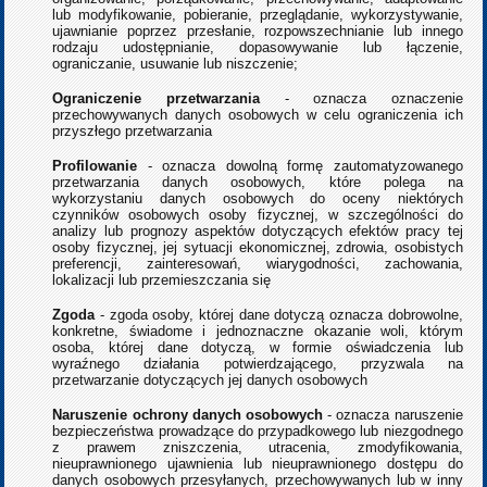
lub modyfikowanie, pobieranie, przeglądanie, wykorzystywanie,
ujawnianie poprzez przesłanie, rozpowszechnianie lub innego
rodzaju udostępnianie, dopasowywanie lub łączenie,
ograniczanie, usuwanie lub niszczenie;
Ograniczenie przetwarzania
- oznacza oznaczenie
przechowywanych danych osobowych w celu ograniczenia ich
przyszłego przetwarzania
Profilowanie
- oznacza dowolną formę zautomatyzowanego
przetwarzania danych osobowych, które polega na
wykorzystaniu danych osobowych do oceny niektórych
czynników osobowych osoby fizycznej, w szczególności do
analizy lub prognozy aspektów dotyczących efektów pracy tej
osoby fizycznej, jej sytuacji ekonomicznej, zdrowia, osobistych
preferencji, zainteresowań, wiarygodności, zachowania,
lokalizacji lub przemieszczania się
Zgoda
- zgoda osoby, której dane dotyczą oznacza dobrowolne,
konkretne, świadome i jednoznaczne okazanie woli, którym
osoba, której dane dotyczą, w formie oświadczenia lub
wyraźnego działania potwierdzającego, przyzwala na
przetwarzanie dotyczących jej danych osobowych
Naruszenie ochrony danych osobowych
- oznacza naruszenie
bezpieczeństwa prowadzące do przypadkowego lub niezgodnego
z prawem zniszczenia, utracenia, zmodyfikowania,
nieuprawnionego ujawnienia lub nieuprawnionego dostępu do
danych osobowych przesyłanych, przechowywanych lub w inny