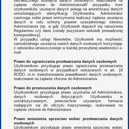
niezwłocznego usunięcia danych osobowych, realizowane na
żądanie złożone do AdministratoraW przypadku kont
użytkowników, usunięcie danych polega na anonimizacji danych
umożliwiających identyfikację Użytkownika. Administrator
zastrzega sobie prawo wstrzymania realizacji żądania usunięcia
danych w celu ochrony prawnie uzasadnionego interesu
Administratora (np. w gdy Użytkownik dopuścił się naruszenia
Regulaminu czy dane zostały pozyskane wskutek prowadzonej
korespondencji).
W przypadku usługi Newsletter, Użytkownik ma możliwość
samodzielnego usunięcia swoich danych osobowych korzystając
z odnośnika umieszczonego w każdej przesyłanej wiadomości e-
mail.
Prawo do ograniczenia przetwarzania danych osobowych
Użytkownikom przysługuje prawo ograniczenia przetwarzania
danych osobowych w przypadkach wskazanych w art. 18
RODO, m.in. kwestionowania prawidłowość danych osobowych,
realizowane na żądanie złożone do Administratora
Prawo do przenoszenia danych osobowych
Użytkownikom przysługuje prawo uzyskania od Administratora,
danych osobowych dotyczących Użytkownika w
ustrukturyzowanym, powszechnie używanym formacie
nadającym się do odczytu maszynowego, realizowane na
żądanie złożone do Administratora
Prawo wniesienia sprzeciwu wobec przetwarzania danych
osobowych
Użytkownikom przysługuje prawo wniesienia sprzeciwu wobec