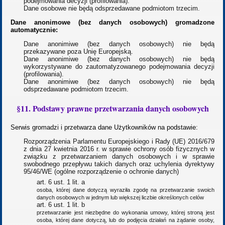
podejmowania decyzji (profilowania).
Dane osobowe nie będą odsprzedawane podmiotom trzecim.
Dane anonimowe (bez danych osobowych) gromadzone
automatycznie:
Dane anonimiwe (bez danych osobowych) nie będą
przekazywane poza Unię Europejską.
Dane anonimiwe (bez danych osobowych) nie będą
wykorzystywane do zautomatyzowanego podejmowania decyzji
(profilowania).
Dane anonimiwe (bez danych osobowych) nie będą
odsprzedawane podmiotom trzecim.
§11. Podstawy prawne przetwarzania danych osobowych
Serwis gromadzi i przetwarza dane Użytkowników na podstawie:
Rozporządzenia Parlamentu Europejskiego i Rady (UE) 2016/679
z dnia 27 kwietnia 2016 r. w sprawie ochrony osób fizycznych w
związku z przetwarzaniem danych osobowych i w sprawie
swobodnego przepływu takich danych oraz uchylenia dyrektywy
95/46/WE (ogólne rozporządzenie o ochronie danych)
art. 6 ust. 1 lit. a
osoba, której dane dotyczą wyraziła zgodę na przetwarzanie swoich
danych osobowych w jednym lub większej liczbie określonych celów
art. 6 ust. 1 lit. b
przetwarzanie jest niezbędne do wykonania umowy, której stroną jest
osoba, której dane dotyczą, lub do podjęcia działań na żądanie osoby,