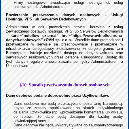
Firmy hostingowe, świadczące usługi hostingu lub usług
pokrewnych dla Administratora
Powierzenie przetwarzania danych osobowych - Usługi
Hostingu, VPS lub Serwerów Dedykowanych
Administrator w celu prowadzenia serwisu korzysta z usług
zewnętrznego dostawcy hostingu, VPS lub Serwerów Dedykowanych
-
<arel="nofollow external" href="https://www.ovh.pl/ochrona-
danych-osobowych/">OVH sp. z o.o.
. Wszelkie dane gromadzone i
przetwarzane w serwisie są przechowywane i przetwarzane w
infrastrukturze usługodawcy zlokalizowanej w obrębie gramic Unii
Europejskiej. Istnieje możliwość dostępu do danych wskutek prac
serwisowych realizowanych przez personel usługodawcy. Dostęp do
tych danych reguluje umowa zawarta pomiędzy Administratorem a
Usługodawcą.
§10. Sposób przetwarzania danych osobowych
Dane osobowe podane dobrowolnie przez Użytkowników:
Dane osobowe nie będą przekazywane poza Unię Europejską,
chyba że zostały opublikowane na skutek indywidualnego
działania Użytkownika (np. wprowadzenie komentarza lub wpisu),
co sprawi, że dane będą dostępne dla każdej osoby
odwiedzającej serwis.
Dane osobowe nie będą wykorzystywane do zautomatyzowanego