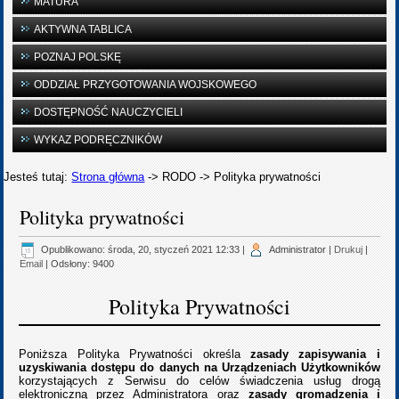
MATURA
AKTYWNA TABLICA
POZNAJ POLSKĘ
ODDZIAŁ PRZYGOTOWANIA WOJSKOWEGO
DOSTĘPNOŚĆ NAUCZYCIELI
WYKAZ PODRĘCZNIKÓW
Jesteś tutaj:
Strona główna
->
RODO
->
Polityka prywatności
Polityka prywatności
Opublikowano: środa, 20, styczeń 2021 12:33
|
Administrator
|
Drukuj
|
Email
| Odsłony: 9400
Polityka Prywatności
Poniższa Polityka Prywatności określa
zasady zapisywania i
uzyskiwania dostępu do danych na Urządzeniach Użytkowników
korzystających z Serwisu do celów świadczenia usług drogą
elektroniczną przez Administratora oraz
zasady gromadzenia i