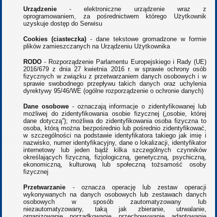
Urządzenie
- elektroniczne urządzenie wraz z
oprogramowaniem, za pośrednictwem którego Użytkownik
uzyskuje dostęp do Serwisu
Cookies (ciasteczka)
- dane tekstowe gromadzone w formie
plików zamieszczanych na Urządzeniu Użytkownika
RODO
- Rozporządzenie Parlamentu Europejskiego i Rady (UE)
2016/679 z dnia 27 kwietnia 2016 r. w sprawie ochrony osób
fizycznych w związku z przetwarzaniem danych osobowych i w
sprawie swobodnego przepływu takich danych oraz uchylenia
dyrektywy 95/46/WE (ogólne rozporządzenie o ochronie danych)
Dane osobowe
- oznaczają informacje o zidentyfikowanej lub
możliwej do zidentyfikowania osobie fizycznej („osobie, której
dane dotyczą”); możliwa do zidentyfikowania osoba fizyczna to
osoba, którą można bezpośrednio lub pośrednio zidentyfikować,
w szczególności na podstawie identyfikatora takiego jak imię i
nazwisko, numer identyfikacyjny, dane o lokalizacji, identyfikator
internetowy lub jeden bądź kilka szczególnych czynników
określających fizyczną, fizjologiczną, genetyczną, psychiczną,
ekonomiczną, kulturową lub społeczną tożsamość osoby
fizycznej
Przetwarzanie
- oznacza operację lub zestaw operacji
wykonywanych na danych osobowych lub zestawach danych
osobowych w sposób zautomatyzowany lub
niezautomatyzowany, taką jak zbieranie, utrwalanie,
organizowanie, porządkowanie, przechowywanie, adaptowanie