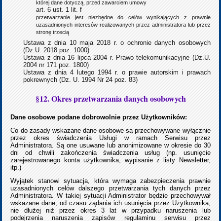
której dane dotyczą, przed zawarciem umowy
art. 6 ust. 1 lit. f
przetwarzanie jest niezbędne do celów wynikających z prawnie
uzasadnionych interesów realizowanych przez administratora lub przez
stronę trzecią
Ustawa z dnia 10 maja 2018 r. o ochronie danych osobowych
(Dz.U. 2018 poz. 1000)
Ustawa z dnia 16 lipca 2004 r. Prawo telekomunikacyjne (Dz.U.
2004 nr 171 poz. 1800)
Ustawa z dnia 4 lutego 1994 r. o prawie autorskim i prawach
pokrewnych (Dz. U. 1994 Nr 24 poz. 83)
§12. Okres przetwarzania danych osobowych
Dane osobowe podane dobrowolnie przez Użytkowników:
Co do zasady wskazane dane osobowe są przechowywane wyłącznie
przez okres świadczenia Usługi w ramach Serwisu przez
Administratora. Są one usuwane lub anonimizowane w okresie do 30
dni od chwili zakończenia świadczenia usług (np. usunięcie
zarejestrowanego konta użytkownika, wypisanie z listy Newsletter,
itp.)
Wyjątek stanowi sytuacja, która wymaga zabezpieczenia prawnie
uzasadnionych celów dalszego przetwarzania tych danych przez
Administratora. W takiej sytuacji Administrator będzie przechowywał
wskazane dane, od czasu żądania ich usunięcia przez Użytkownika,
nie dłużej niż przez okres 3 lat w przypadku naruszenia lub
podejrzenia naruszenia zapisów regulaminu serwisu przez