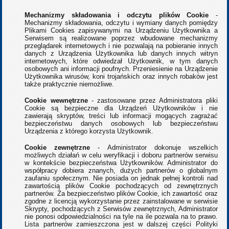
Mechanizmy składowania i odczytu plików Cookie
-
Mechanizmy składowania, odczytu i wymiany danych pomiędzy
Plikami Cookies zapisywanymi na Urządzeniu Użytkownika a
Serwisem są realizowane poprzez wbudowane mechanizmy
przeglądarek internetowych i nie pozwalają na pobieranie innych
danych z Urządzenia Użytkownika lub danych innych witryn
internetowych, które odwiedzał Użytkownik, w tym danych
osobowych ani informacji poufnych. Przeniesienie na Urządzenie
Użytkownika wirusów, koni trojańskich oraz innych robaków jest
także praktycznie niemożliwe.
Cookie wewnętrzne
- zastosowane przez Administratora pliki
Cookie są bezpieczne dla Urządzeń Użytkowników i nie
zawierają skryptów, treści lub informacji mogących zagrażać
bezpieczeństwu danych osobowych lub bezpieczeństwu
Urządzenia z którego korzysta Użytkownik.
Cookie zewnętrzne
- Administrator dokonuje wszelkich
możliwych działań w celu weryfikacji i doboru partnerów serwisu
w kontekście bezpieczeństwa Użytkowników. Administrator do
współpracy dobiera znanych, dużych partnerów o globalnym
zaufaniu społecznym. Nie posiada on jednak pełnej kontroli nad
zawartością plików Cookie pochodzących od zewnętrznych
partnerów. Za bezpieczeństwo plików Cookie, ich zawartość oraz
zgodne z licencją wykorzystanie przez zainstalowane w serwisie
Skrypty, pochodzących z Serwisów zewnętrznych, Administrator
nie ponosi odpowiedzialności na tyle na ile pozwala na to prawo.
Lista partnerów zamieszczona jest w dalszej części Polityki