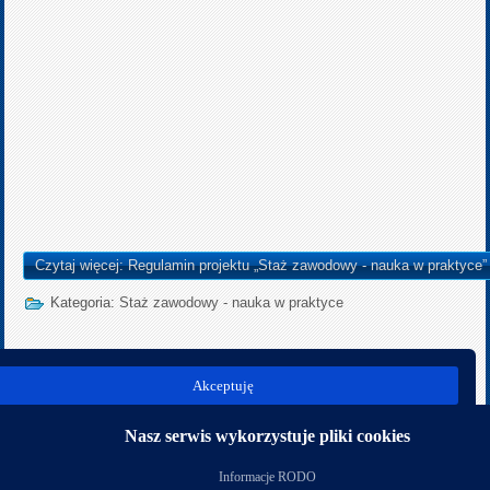
Czytaj więcej: Regulamin projektu „Staż zawodowy - nauka w praktyce”
Kategoria:
Staż zawodowy - nauka w praktyce
Strona 2 z 2
Akceptuję
start
poprz.
1
2
nast.
koniec
Nasz serwis wykorzystuje pliki cookies
Nasi partnerzy
Informacje RODO