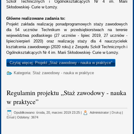
Szkół Technicznych i Ogólnokształcących Nr 4 im. Marii
Skłodowskiej- Curie w Łomży.
Główne realizowane zadania to:
Projekt zakłada realizację ponadprogramowych staży zawodowych
dla 54 uczniów Technikum w przedsiębiorstwach na terenie
województwa podlaskiego (27 uczniów - lipiec 2019, 27 uczniów -
lipiec/sierpień 2020) oraz realizację staży dla 4 nauczycielek
kształcenia zawodowego (2020 roku) z Zespołu Szkół Technicznych i
Ogólnokształcących Nr 4 im. Marii Skłodowskiej- Curie w Łomży.
Czytaj więcej: Projekt „Staż zawodowy - nauka w praktyce”
Kategoria:
Staż zawodowy - nauka w praktyce
Regulamin projektu „Staż zawodowy - nauka
w praktyce”
Opublikowano: środa, 20, marzec 2019 23:25
|
Administrator
|
Drukuj
|
Email
| Odsłony: 3674