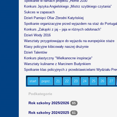
Spotkanie w ramach projektu „Home 2030”
Konkurs Języka Angielskiego „Mistrz szybkiego czytania”
Sukces w zapasach
Dzień Pamięci Ofiar Zbrodni Katyńskiej
Spotkanie organizacyjne przed wyjazdem na staż do Portugal
Konkurs „Zakąski z jaj – jaja w różnych odsłonach”
Dzień Wody 2016
Warsztaty przygotowujące do wyjazdu na europejskie staże
Klasy policyjne kibicowały naszej drużynie
Dzień Talentów
Konkurs plastyczny "Wielkanocne inspiracje"
Warsztaty kulinarne z Marcinem Budynkiem
Spotkanie klas policyjnych z przedstawicielami Wydziału P
start
poprz.
21
22
23
24
25
26
27
Podkategorie
Rok szkolny 2025/2026
65
Rok szkolny 2024/2025
61