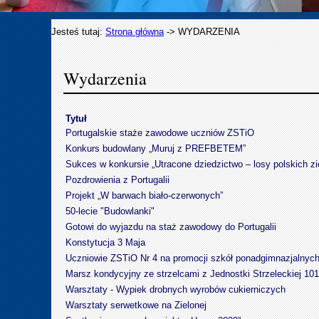
Jesteś tutaj:
Strona główna
->
WYDARZENIA
Wydarzenia
Tytuł
Portugalskie staże zawodowe uczniów ZSTiO
Konkurs budowlany „Muruj z PREFBETEM”
Sukces w konkursie „Utracone dziedzictwo – losy polskich z
Pozdrowienia z Portugalii
Projekt „W barwach biało-czerwonych”
50-lecie "Budowlanki"
Gotowi do wyjazdu na staż zawodowy do Portugalii
Konstytucja 3 Maja
Uczniowie ZSTiO Nr 4 na promocji szkół ponadgimnazjalnych
Marsz kondycyjny ze strzelcami z Jednostki Strzeleckiej 10
Warsztaty - Wypiek drobnych wyrobów cukierniczych
Warsztaty serwetkowe na Zielonej