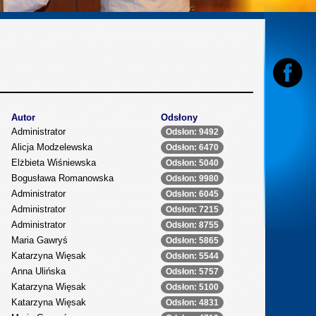
Autor
Odsłony
Administrator
Odsłon: 9492
Alicja Modzelewska
Odsłon: 6470
Elżbieta Wiśniewska
Odsłon: 5040
Bogusława Romanowska
Odsłon: 9980
Administrator
Odsłon: 6045
Administrator
Odsłon: 7215
Administrator
Odsłon: 8755
Maria Gawryś
Odsłon: 5865
Katarzyna Więsak
Odsłon: 5544
Anna Ulińska
Odsłon: 5757
Katarzyna Więsak
Odsłon: 5100
Katarzyna Więsak
Odsłon: 4831