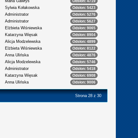
Maria Gawryś
Odsłon: 4719
Sylwia Kołakowska
Odsłon: 5423
Administrator
Odsłon: 5276
Administrator
Odsłon: 5627
Elżbieta Wiśniewska
Odsłon: 9065
Katarzyna Więsak
Odsłon: 8904
Alicja Modzelewska
Odsłon: 4899
Elżbieta Wiśniewska
Odsłon: 8122
Anna Ulińska
Odsłon: 4876
Alicja Modzelewska
Odsłon: 5746
Administrator
Odsłon: 5418
Katarzyna Więsak
Odsłon: 6908
Anna Ulińska
Odsłon: 9006
Strona 28 z 30