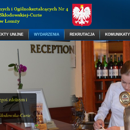
EKTY UNIJNE
WYDARZENIA
REKRUTACJA
KOMUNIKATY
zegoś zdolnym i
kłodowska-Curie