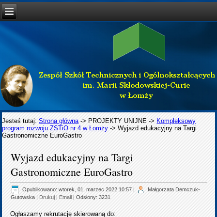
Jesteś tutaj:
Strona główna
->
PROJEKTY UNIJNE
->
Kompleksowy
program rozwoju ZSTiO nr 4 w Łomży
->
Wyjazd edukacyjny na Targi
Gastronomiczne EuroGastro
Wyjazd edukacyjny na Targi
Gastronomiczne EuroGastro
Opublikowano: wtorek, 01, marzec 2022 10:57
|
Małgorzata Demczuk-
Gutowska
|
Drukuj
|
Email
| Odsłony: 3231
Ogłaszamy rekrutację skierowaną do: