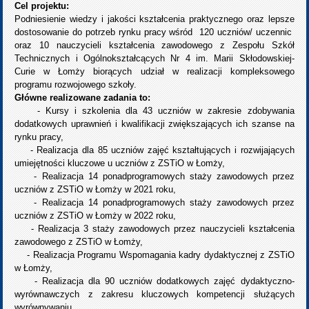
Cel projektu:
Podniesienie wiedzy i jakości kształcenia praktycznego oraz lepsze
dostosowanie do potrzeb rynku pracy wśród 120 uczniów/ uczennic
oraz 10 nauczycieli kształcenia zawodowego z Zespołu Szkół
Technicznych i Ogólnokształcących Nr 4 im. Marii Skłodowskiej-
Curie w Łomży biorących udział w realizacji kompleksowego
programu rozwojowego szkoły.
Główne realizowane zadania to:
- Kursy i szkolenia dla 43 uczniów w zakresie zdobywania
dodatkowych uprawnień i kwalifikacji zwiększających ich szanse na
rynku pracy,
- Realizacja dla 85 uczniów zajęć kształtujących i rozwijających
umiejętności kluczowe u uczniów z ZSTiO w Łomży,
- Realizacja 14 ponadprogramowych staży zawodowych przez
uczniów z ZSTiO w Łomży w 2021 roku,
- Realizacja 14 ponadprogramowych staży zawodowych przez
uczniów z ZSTiO w Łomży w 2022 roku,
- Realizacja 3 staży zawodowych przez nauczycieli kształcenia
zawodowego z ZSTiO w Łomży,
- Realizacja Programu Wspomagania kadry dydaktycznej z ZSTiO
w Łomży,
- Realizacja dla 90 uczniów dodatkowych zajęć dydaktyczno-
wyrównawczych z zakresu kluczowych kompetencji służących
wyrównywaniu