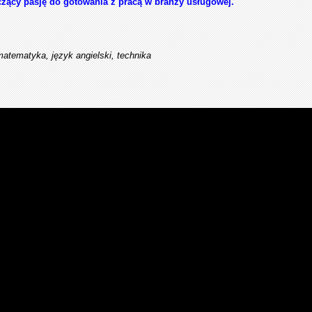
zący pasję do gotowania z pracą w branży usługowej.
matematyka, język angielski, technika