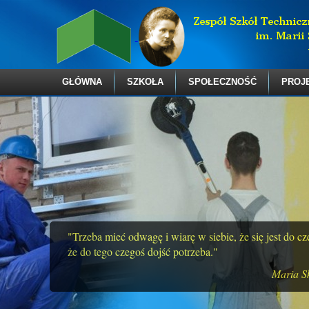
GŁÓWNA
SZKOŁA
SPOŁECZNOŚĆ
PROJ
"Trzeba mieć odwagę i wiarę w siebie, że się jest do c
że do tego czegoś dojść potrzeba."
Maria S