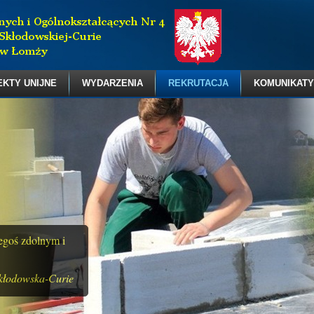
EKTY UNIJNE
WYDARZENIA
REKRUTACJA
KOMUNIKATY
zegoś zdolnym i
kłodowska-Curie