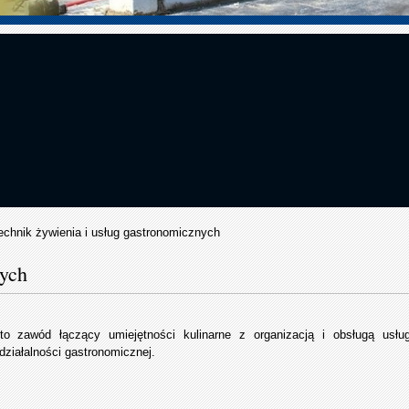
echnik żywienia i usług gastronomicznych
nych
o zawód łączący umiejętności kulinarne z organizacją i obsługą usł
ziałalności gastronomicznej.