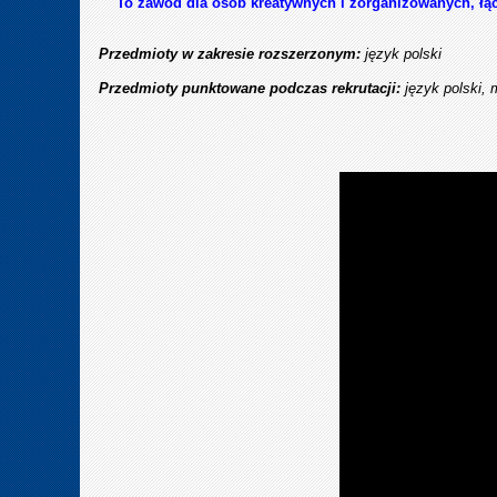
T
o zawód dla osób kreatywnych i zorganizowanych, łąc
Przedmioty w zakresie rozszerzonym:
język polski
Przedmioty punktowane podczas rekrutacji:
język polski, 