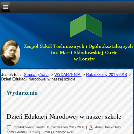
Jesteś tutaj:
Strona główna
->
WYDARZENIA
->
Rok szkolny 2017/2018
->
Dzień Edukacji Narodowej w naszej szkole
Wydarzenia
Dzień Edukacji Narodowej w naszej szkole
Opublikowano: środa, 11, październik 2017 20:45
|
Anna Ulińska foto:
Kamil Galanek
|
Drukuj
|
Email
| Odsłony: 6216