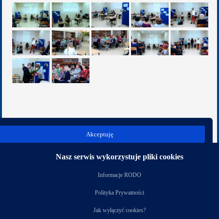
poprz.
nast.
Akceptuję
Kategoria:
Rok szkolny 2017/2018
Nasz serwis wykorzystuje pliki cookies
Nasi partnerzy
Informacje RODO
Polityka Prywatności
Jak wyłączyć cookies?