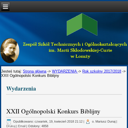
Jesteś tutaj:
Strona główna
->
WYDARZENIA
->
Rok szkolny 2017/2018
->
XXII Ogólnopolski Konkurs Biblijny
Wydarzenia
XXII Ogólnopolski Konkurs Biblijny
Opublikowano: czwartek, 19, kwiecień 2018 21:12
|
o. Mariusz Dunaj
|
Drukuj
|
Email
| Odsłony: 4858