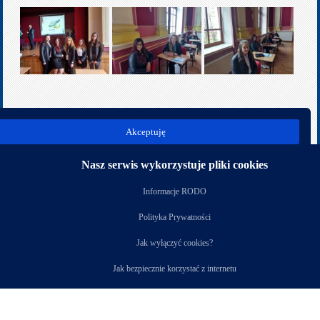
poprz.
nast.
Akceptuję
Kategoria:
Rok szkolny 2017/2018
Nasz serwis wykorzystuje pliki cookies
Nasi partnerzy
Informacje RODO
Polityka Prywatności
Jak wyłączyć cookies?
Jak bezpiecznie korzystać z internetu
Copyright © 2026
Zespół Szkół Technicznych i Ogólnokształcących Nr 4 w
Łomży
.Rights Reserved.
Designed by
www.diablodesign.eu
.