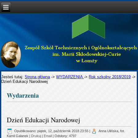
Jesteś tutaj:
Strona główna
->
WYDARZENIA
->
Rok szkolny 2018/2019
->
Dzień Edukacji Narodowej
Wydarzenia
Dzień Edukacji Narodowej
Opublikowano: piątek, 12, październik 2018 23:55
|
Anna Ulińska, fot.
Kamil Galanek
|
Drukuj
|
Email
| Odsłony: 4797