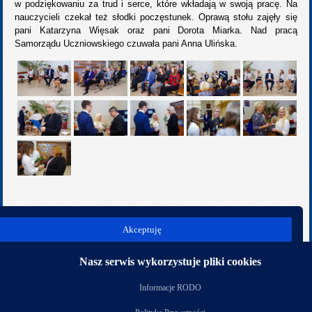
w podziękowaniu za trud i serce, które wkładają w swoją pracę. Na
nauczycieli czekał też słodki poczęstunek. Oprawą stołu zajęły się
pani Katarzyna Więsak oraz pani Dorota Miarka. Nad pracą
Samorządu Uczniowskiego czuwała pani Anna Ulińska.
poprz.
Akceptuję
nast.
Kategoria:
Rok szkolny 2018/2019
Nasz serwis wykorzystuje pliki cookies
Nasi partnerzy
Informacje RODO