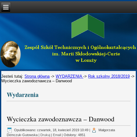
Jesteś tutaj:
Strona główna
->
WYDARZENIA
->
Rok szkolny 2018/2019
->
Wycieczka zawodoznawcza – Danwood
Wydarzenia
Wycieczka zawodoznawcza – Danwood
Opublikowano: czwartek, 18, kwiecień 2019 10:49
|
Małgorzata
Demczuk-Gutowska
|
Drukuj
|
Email
| Odsłony: 4851