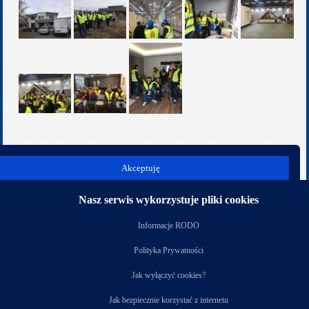
poprz.
nast.
Akceptuję
Kategoria:
Rok szkolny 2018/2019
Nasz serwis wykorzystuje pliki cookies
Nasi partnerzy
Informacje RODO
Polityka Prywatności
Jak wyłączyć cookies?
Jak bezpiecznie korzystać z internetu