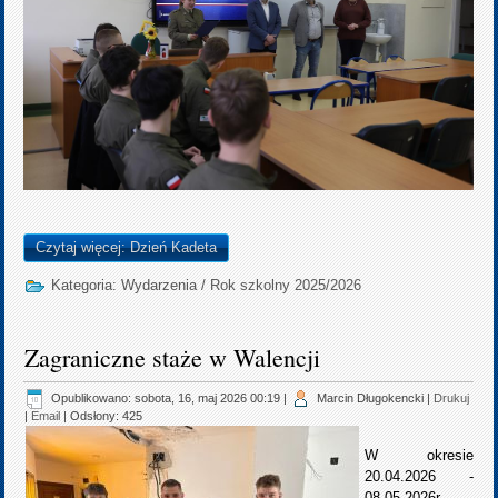
Czytaj więcej: Dzień Kadeta
Kategoria:
Wydarzenia
/
Rok szkolny 2025/2026
Zagraniczne staże w Walencji
Opublikowano: sobota, 16, maj 2026 00:19
|
Marcin Długokencki
|
Drukuj
|
Email
| Odsłony: 425
W okresie
20.04.2026 -
08.05.2026r.