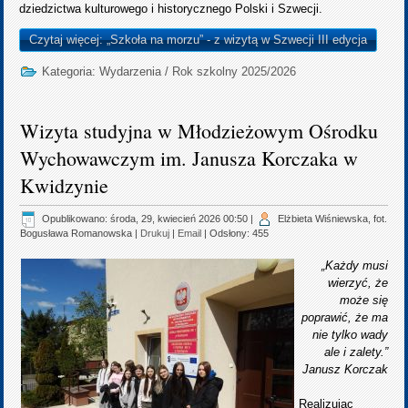
dziedzictwa kulturowego i historycznego Polski i Szwecji.
Czytaj więcej: „Szkoła na morzu” - z wizytą w Szwecji III edycja
Kategoria:
Wydarzenia
/
Rok szkolny 2025/2026
Wizyta studyjna w Młodzieżowym Ośrodku
Wychowawczym im. Janusza Korczaka w
Kwidzynie
Opublikowano: środa, 29, kwiecień 2026 00:50
|
Elżbieta Wiśniewska, fot.
Bogusława Romanowska
|
Drukuj
|
Email
| Odsłony: 455
„Każdy musi
wierzyć, że
może się
poprawić, że ma
nie tylko wady
ale i zalety.”
Janusz Korczak
Realizując