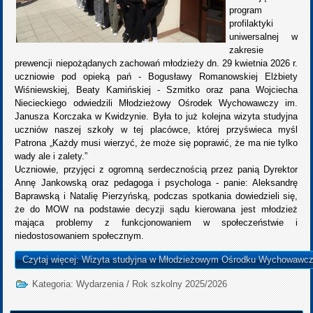
program
profilaktyki
uniwersalnej w
zakresie
prewencji niepożądanych zachowań młodzieży dn. 29 kwietnia 2026 r.
uczniowie pod opieką pań - Bogusławy Romanowskiej Elżbiety
Wiśniewskiej, Beaty Kamińskiej - Szmitko oraz pana Wojciecha
Niecieckiego odwiedzili Młodzieżowy Ośrodek Wychowawczy im.
Janusza Korczaka w Kwidzynie. Była to już kolejna wizyta studyjna
uczniów naszej szkoły w tej placówce, której przyświeca myśl
Patrona „Każdy musi wierzyć, że może się poprawić, że ma nie tylko
wady ale i zalety.”
Uczniowie, przyjęci z ogromną serdecznością przez panią Dyrektor
Annę Jankowską oraz pedagoga i psychologa - panie: Aleksandrę
Baprawską i Natalię Pierzyńską, podczas spotkania dowiedzieli się,
że do MOW na podstawie decyzji sądu kierowana jest młodzież
mająca problemy z funkcjonowaniem w społeczeństwie i
niedostosowaniem społecznym.
Czytaj więcej: Wizyta studyjna w Młodzieżowym Ośrodku Wychowawc
Kategoria:
Wydarzenia
/
Rok szkolny 2025/2026