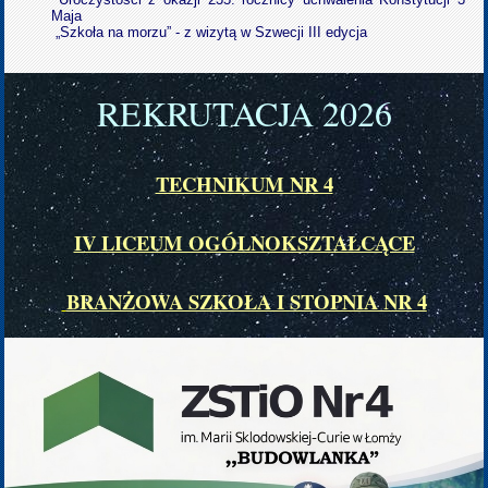
Maja
„Szkoła na morzu” - z wizytą w Szwecji III edycja
REKRUTACJA 202
6
TECHNIKUM NR 4
IV LICEUM OGÓLNOKSZTAŁCĄCE
BRANŻOWA SZKOŁA I STOPNIA NR 4