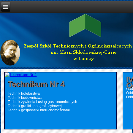
I
Technikum Nr 4
O
Oddz
Odd
Technik hotelarstwa
Odd
Technik budownictwa
Technik żywienia i usług gastronomicznych
Technik grafiki i poligrafii cyfrowej
Technik gospodarki nieruchomościami