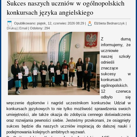
Sukces naszych uczniów w ogólnopolskich
konkursach języka angielskiego
Opublikowano: piątek, 12, czerwiec 2026 08:29
|
Elżbieta Bednarczyk
|
Drukuj
|
Email
| Odsłony: 294
Z dumą
informujemy, że
uczniowie
naszej szkoły
odnieśli
znaczące
sukcesy w
konkursach
ogólnopolskich.
12 czerwca
odbyło się
wręczenie dyplomów i nagród uczestnikom konkursów. Udział w
konkursach językowych to nie tylko możliwość sprawdzenia swoich
umiejętności, ale także okazja do zdobycia cennego doświadczenia
oraz rozwijania pewności siebie. Jesteśmy przekonani, że osiągnięty
sukces będzie dla naszych uczniów inspiracją do dalszej nauki i
podejmowania kolejnych ambitnych wyzwań.