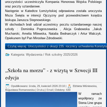
uroczystości uczestniczyła Kompania Honorowa Wojska Polskiego
oraz poczty sztandarowe.
Następnie w Katedrze Łomżyńskiej odprawiona została uroczysta
Msza Święta w intencji Ojczyzny pod przewodnictwem księdza
biskupa Janusza Stepnowskiego.
W obchodach brali udział uczestnicy pocztu sztandarowego naszej
szkoły : Dominika Pogroszewska , Alicja Grabowska ,Jakub
Mucharski, Amelia Milewska, Natalia Bednarczyk i Artur Walczyk.
Opiekunem był Pan Mirosław Zdrodowski.
Czytaj więcej: Uroczystości z okazji 235. rocznicy uchwalenia Konstytu
Kategoria:
Wydarzenia
/
Rok szkolny 2025/2026
„Szkoła na morzu” - z wizytą w Szwecji III
edycja
Opublikowano: środa, 29, kwiecień 2026 23:10
|
Elżbieta Wiśniewska,
Bogusława Romanowska
|
Drukuj
|
Email
| Odsłony: 630
W ramach
współpracy ze
Stena Line grupa