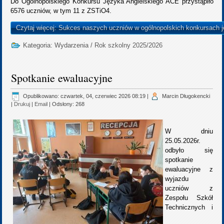
Do Ogólnopolskiego Konkursu Języka Angielskiego ACE przystąpiło
6576 uczniów, w tym 11 z ZSTiO4.
Czytaj więcej: Sukces naszych uczniów w ogólnopolskich konkursach j
Kategoria:
Wydarzenia
/
Rok szkolny 2025/2026
Spotkanie ewaluacyjne
Opublikowano: czwartek, 04, czerwiec 2026 08:19
|
Marcin Długokencki
|
Drukuj
|
Email
| Odsłony: 268
W dniu
25.05.2026r.
odbyło się
spotkanie
ewaluacyjne z
wyjazdu
uczniów z
Zespołu Szkół
Technicznych i