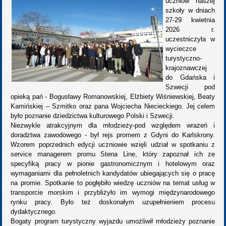
uczniów naszej
szkoły w dniach
27-29 kwietnia
2026 r.
uczestniczyła w
wycieczce
turystyczno-
krajoznawczej
do Gdańska i
Szwecji pod
opieką pań - Bogusławy Romanowskiej, Elżbiety Wiśniewskiej, Beaty
Kamińskiej – Szmitko oraz pana Wojciecha Niecieckiego. Jej celem
było poznanie dziedzictwa kulturowego Polski i Szwecji.
Niezwykle atrakcyjnym dla młodzieży-pod względem wrażeń i
doradztwa zawodowego - był rejs promem z Gdyni do Karlskrony.
Wzorem poprzednich edycji uczniowie wzięli udział w spotkaniu z
service managerem promu Stena Line, który zapoznał ich ze
specyfiką pracy w pionie gastronomicznym i hotelowym oraz
wymaganiami dla pełnoletnich kandydatów ubiegających się o pracę
na promie. Spotkanie to pogłębiło wiedzę uczniów na temat usług w
transporcie morskim i przybliżyło im wymogi międzynarodowego
rynku pracy. Było też doskonałym uzupełnieniem procesu
dydaktycznego.
Bogaty program turystyczny wyjazdu umożliwił młodzieży poznanie