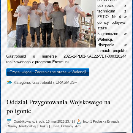
uczniowie z
technikum z
ZSTiO Nr 4 w
Łomży odbywali
staże
zagraniczne w
Walencji,
Hiszpania w
ramach projektu
Gastrobuild o numerze 2025-1-PL01-KA122-VET-000318244
realizowanego z programu Erasmus+.
Czytaj więcej: Zagraniczne staże w Walencji
Kategoria:
Gastrobuild
/
ERASMUS+
Oddział Przygotowania Wojskowego na
poligonie
Opublikowano: środa, 13, maj 2026 23:49
|
foto: 1 Podlaska Brygada
Obrony Terytorialnej
|
Drukuj
|
Email
| Odsłony: 476