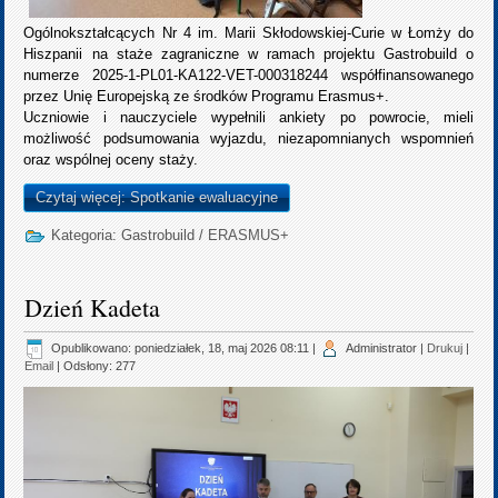
Ogólnokształcących Nr 4 im. Marii Skłodowskiej-Curie w Łomży do
Hiszpanii na staże zagraniczne w ramach projektu Gastrobuild o
numerze 2025-1-PL01-KA122-VET-000318244 współfinansowanego
przez Unię Europejską ze środków Programu Erasmus+.
Uczniowie i nauczyciele wypełnili ankiety po powrocie, mieli
możliwość podsumowania wyjazdu, niezapomnianych wspomnień
oraz wspólnej oceny staży.
Czytaj więcej: Spotkanie ewaluacyjne
Kategoria:
Gastrobuild
/
ERASMUS+
Dzień Kadeta
Opublikowano: poniedziałek, 18, maj 2026 08:11
|
Administrator
|
Drukuj
|
Email
| Odsłony: 277