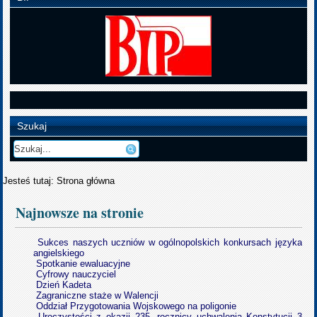
Szukaj
Jesteś tutaj:
Strona główna
Najnowsze na stronie
Sukces naszych uczniów w ogólnopolskich konkursach języka
angielskiego
Spotkanie ewaluacyjne
Cyfrowy nauczyciel
Dzień Kadeta
Zagraniczne staże w Walencji
Oddział Przygotowania Wojskowego na poligonie
Uroczystości z okazji 235. rocznicy uchwalenia Konstytucji 3