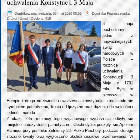
uchwalenia Konstytucji 3 Maja
Opublikowano: niedziela, 03, maj 2026 00:56
|
Dominika Pogroszewska
|
Drukuj
|
Email
| Odsłony: 419
3 maja
obchodzimy
jedno z
najważniejszych
świąt
narodowych w
Polsce –
rocznicę
uchwalenia
Konstytucji 3
Maja z 1791
roku. Była to
pierwsza w
Europie i druga na świecie nowoczesna konstytucja, która stała się
symbolem patriotyzmu, troski o Ojczyznę oraz dążenia do wolności i
jedności narodu.
Z okazji 235. rocznicy tego wyjątkowego wydarzenia odbyły się
miejskie uroczystości patriotyczne. Obchody rozpoczęły się Apelem
Pamięci przy pomniku Żołnierzy 33. Pułku Piechoty, podczas którego
złożono kwiaty oraz wygłoszono okolicznościowe przemówienia. W