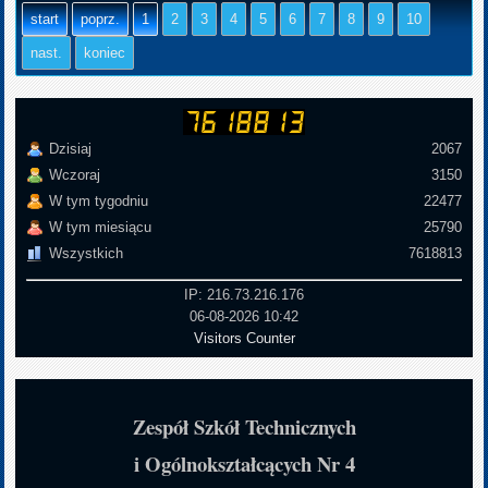
start
poprz.
1
2
3
4
5
6
7
8
9
10
nast.
koniec
Dzisiaj
2067
Wczoraj
3150
W tym tygodniu
22477
W tym miesiącu
25790
Wszystkich
7618813
IP: 216.73.216.176
06-08-2026 10:42
Visitors Counter
Zespół Szkół Technicznych
i Ogólnokształcących Nr 4