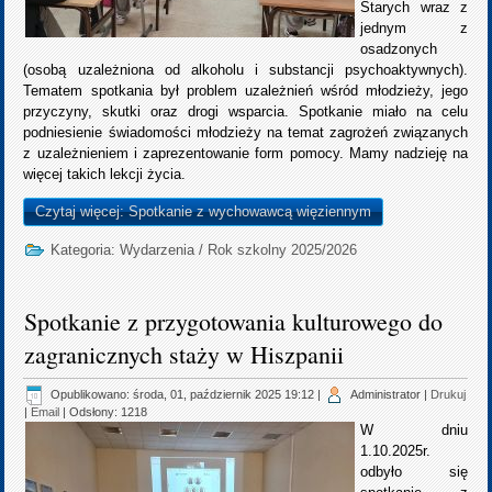
Starych wraz z
jednym z
osadzonych
(osobą uzależniona od alkoholu i substancji psychoaktywnych).
Tematem spotkania był problem uzależnień wśród młodzieży, jego
przyczyny, skutki oraz drogi wsparcia. Spotkanie miało na celu
podniesienie świadomości młodzieży na temat zagrożeń związanych
z uzależnieniem i zaprezentowanie form pomocy. Mamy nadzieję na
więcej takich lekcji życia.
Czytaj więcej: Spotkanie z wychowawcą więziennym
Kategoria:
Wydarzenia
/
Rok szkolny 2025/2026
Spotkanie z przygotowania kulturowego do
zagranicznych staży w Hiszpanii
Opublikowano: środa, 01, październik 2025 19:12
|
Administrator
|
Drukuj
|
Email
| Odsłony: 1218
W dniu
1.10.2025r.
odbyło się