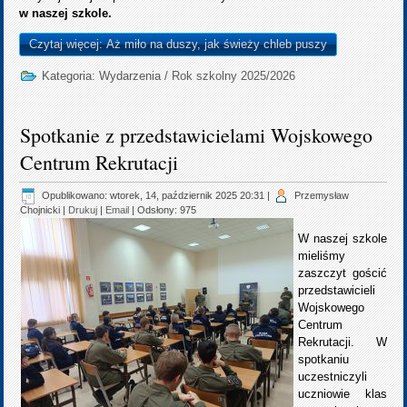
w naszej szkole.
Czytaj więcej: Aż miło na duszy, jak świeży chleb puszy
Kategoria:
Wydarzenia
/
Rok szkolny 2025/2026
Spotkanie z przedstawicielami Wojskowego
Centrum Rekrutacji
Opublikowano: wtorek, 14, październik 2025 20:31
|
Przemysław
Chojnicki
|
Drukuj
|
Email
| Odsłony: 975
W naszej szkole
mieliśmy
zaszczyt gościć
przedstawicieli
Wojskowego
Centrum
Rekrutacji. W
spotkaniu
uczestniczyli
uczniowie klas