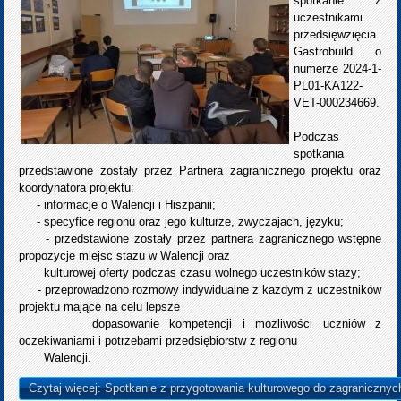
spotkanie z
uczestnikami
przedsięwzięcia
Gastrobuild o
numerze 2024-1-
PL01-KA122-
VET-000234669.
Podczas
spotkania
przedstawione zostały przez Partnera zagranicznego projektu oraz
koordynatora projektu:
- informacje o Walencji i Hiszpanii;
- specyfice regionu oraz jego kulturze, zwyczajach, języku;
- przedstawione zostały przez partnera zagranicznego wstępne
propozycje miejsc stażu w Walencji oraz
kulturowej oferty podczas czasu wolnego uczestników staży;
- przeprowadzono rozmowy indywidualne z każdym z uczestników
projektu mające na celu lepsze
dopasowanie kompetencji i możliwości uczniów z
oczekiwaniami i potrzebami przedsiębiorstw z regionu
Walencji.
Czytaj więcej: Spotkanie z przygotowania kulturowego do zagranicznyc