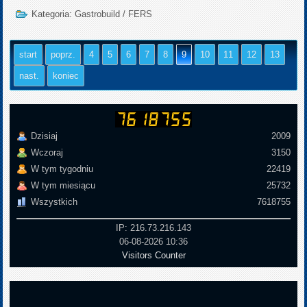
Kategoria:
Gastrobuild
/
FERS
start
poprz.
4
5
6
7
8
9
10
11
12
13
nast.
koniec
Dzisiaj
2009
Wczoraj
3150
W tym tygodniu
22419
W tym miesiącu
25732
Wszystkich
7618755
IP: 216.73.216.143
06-08-2026 10:36
Visitors Counter