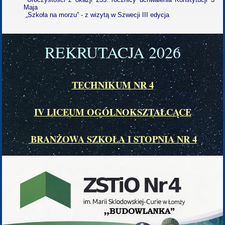
Maja
„Szkoła na morzu” - z wizytą w Szwecji III edycja
REKRUTACJA 202
6
TECHNIKUM NR 4
IV LICEUM OGÓLNOKSZTAŁCĄCE
BRANŻOWA SZKOŁA I STOPNIA NR 4