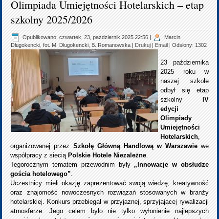
Olimpiada Umiejętności Hotelarskich – etap
szkolny 2025/2026
Opublikowano: czwartek, 23, październik 2025 22:56
|
Marcin
Długokencki, fot. M. Długokencki, B. Romanowska
|
Drukuj
|
Email
| Odsłony: 1302
23 października
2025 roku w
naszej szkole
odbył się etap
szkolny
IV
edycji
Olimpiady
Umiejętności
Hotelarskich
,
organizowanej przez
Szkołę Główną Handlową
w Warszawie
we
współpracy z siecią
Polskie Hotele Niezależne
.
Tegorocznym tematem przewodnim były
„Innowacje w obsłudze
gościa hotelowego”
.
Uczestnicy mieli okazję zaprezentować swoją wiedzę, kreatywność
oraz znajomość nowoczesnych rozwiązań stosowanych w branży
hotelarskiej. Konkurs przebiegał w przyjaznej, sprzyjającej rywalizacji
atmosferze. Jego celem było nie tylko wyłonienie najlepszych