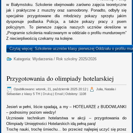
w Białymstoku. Szkolenie obejmowało zarówno zajęcia teoretyczne
jak i praktyczne z musztry oraz samoobrony. Ponadto, odbyły się
specjalnie przygotowane dla młodzieży pokazy sprzętu jakim
dysponuje podlaska Policja, a także pokazy pracy z psem
policyjnym. To pierwsze zajęcia naszych uczniów określone w
„Programie szkolenia realizowanym w oddziale o profilu mundurowym”
Z niecierpliwością czekamy na kolejne.
Czytaj więcej: Szkolenie uczniów klasy pierwszej Oddziału o profilu 
Kategoria:
Wydarzenia
/
Rok szkolny 2025/2026
Przygotowania do olimpiady hotelarskiej
Opublikowano: wtorek, 21, październik 2025 20:12
|
Julia, Natalia i
Sebastian z klasy 5 TH
|
Drukuj
|
Email
| Odsłony: 1108
Jesień w pełni, liście spadają, a my – HOTELARZE z BUDOWLANKI
– podnosimy poziom wiedzy!
Uczniowie technikum hotelarstwa w akcji – przygotowania do
Olimpiady Umiejętności Hotelarskich idą pełną parą!
Trochę nauki, trochę śmiechu… bo przecież najlepiej uczyć się przez