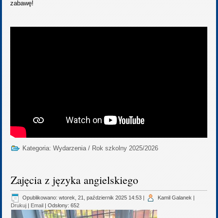
zabawę!
Kategoria:
Wydarzenia
/
Rok szkolny 2025/2026
Zajęcia z języka angielskiego
Opublikowano: wtorek, 21, październik 2025 14:53
|
Kamil Galanek
|
Drukuj
|
Email
| Odsłony: 652