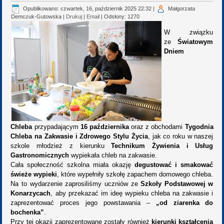
Opublikowano: czwartek, 16, październik 2025 22:32
|
Małgorzata
Demczuk-Gutowska
|
Drukuj
|
Email
| Odsłony: 1270
W związku
ze
Światowym
Dniem
Chleba
przypadającym
16 października
oraz z obchodami
Tygodnia
Chleba na Zakwasie i Zdrowego Stylu Życia
, jak co roku w naszej
szkole młodzież z kierunku
Technikum Żywienia i Usług
Gastronomicznych
wypiekała chleb na zakwasie.
Cała społeczność szkolna miała okazję
degustować i smakować
świeże wypieki
, które wypełniły szkołę zapachem domowego chleba.
Na to wydarzenie zaprosiliśmy uczniów ze
Szkoły Podstawowej w
Konarzycach
, aby przekazać im ideę wypieku chleba na zakwasie i
zaprezentować proces jego powstawania –
„od ziarenka do
bochenka”
.
Przy tej okazji zaprezentowane zostały również
kierunki kształcenia