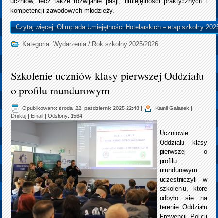
uczniów, lecz także rozwijanie pasji, umiejętności praktycznych i
kompetencji zawodowych młodzieży.
Czytaj więcej: Olimpiada Umiejętności Hotelarskich – etap szkolny 202
Kategoria:
Wydarzenia
/
Rok szkolny 2025/2026
Szkolenie uczniów klasy pierwszej Oddziału
o profilu mundurowym
Opublikowano: środa, 22, październik 2025 22:48
|
Kamil Galanek
|
Drukuj
|
Email
| Odsłony: 1564
Uczniowie
Oddziału klasy
pierwszej o
profilu
mundurowym
uczestniczyli w
szkoleniu, które
odbyło się na
terenie Oddziału
Prewencji Policji