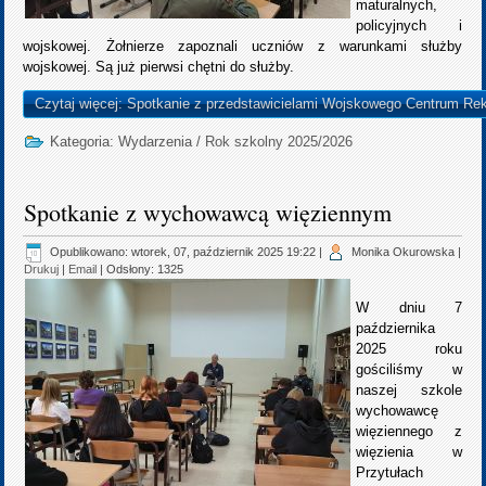
maturalnych,
policyjnych i
wojskowej. Żołnierze zapoznali uczniów z warunkami służby
wojskowej. Są już pierwsi chętni do służby.
Czytaj więcej: Spotkanie z przedstawicielami Wojskowego Centrum Rek
Kategoria:
Wydarzenia
/
Rok szkolny 2025/2026
Spotkanie z wychowawcą więziennym
Opublikowano: wtorek, 07, październik 2025 19:22
|
Monika Okurowska
|
Drukuj
|
Email
| Odsłony: 1325
W dniu 7
października
2025 roku
gościliśmy w
naszej szkole
wychowawcę
więziennego z
więzienia w
Przytułach