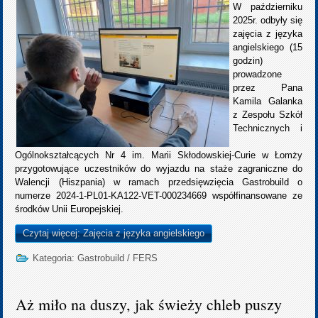
W październiku
2025r. odbyły się
zajęcia z języka
angielskiego (15
godzin)
prowadzone
przez Pana
Kamila Galanka
z Zespołu Szkół
Technicznych i
Ogólnokształcących Nr 4 im. Marii Skłodowskiej-Curie w Łomży
przygotowujące uczestników do wyjazdu na staże zagraniczne do
Walencji (Hiszpania) w ramach przedsięwzięcia Gastrobuild o
numerze 2024-1-PL01-KA122-VET-000234669 współfinansowane ze
środków Unii Europejskiej.
Czytaj więcej: Zajęcia z języka angielskiego
Kategoria:
Gastrobuild
/
FERS
Aż miło na duszy, jak świeży chleb puszy