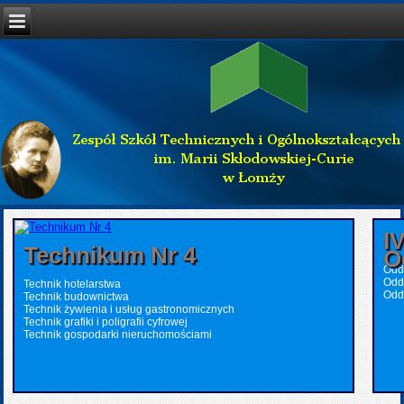
I
Technikum Nr 4
O
Oddz
Odd
Technik hotelarstwa
Odd
Technik budownictwa
Technik żywienia i usług gastronomicznych
Technik grafiki i poligrafii cyfrowej
Technik gospodarki nieruchomościami