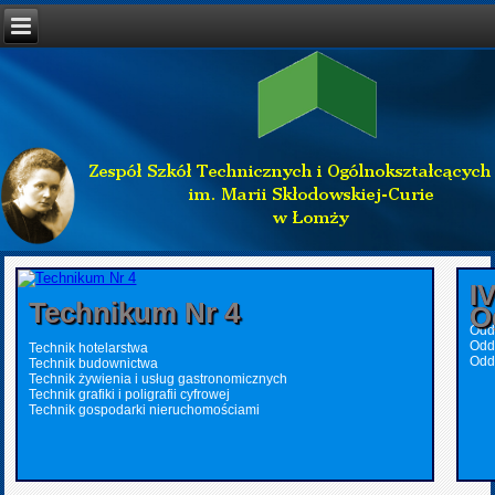
I
Technikum Nr 4
O
Oddz
Odd
Technik hotelarstwa
Odd
Technik budownictwa
Technik żywienia i usług gastronomicznych
Technik grafiki i poligrafii cyfrowej
Technik gospodarki nieruchomościami