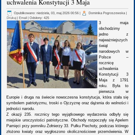
uchwalenia Konstytucji 3 Maja
Opublikowano: niedziela, 03, maj 2026 00:56
|
Dominika Pogroszewska
|
Drukuj
|
Email
| Odsłony: 425
3 maja
obchodzimy
jedno z
najważniejszych
świąt
narodowych w
Polsce –
rocznicę
uchwalenia
Konstytucji 3
Maja z 1791
roku. Była to
pierwsza w
Europie i druga na świecie nowoczesna konstytucja, która stała się
symbolem patriotyzmu, troski o Ojczyznę oraz dążenia do wolności i
jedności narodu.
Z okazji 235. rocznicy tego wyjątkowego wydarzenia odbyły się
miejskie uroczystości patriotyczne. Obchody rozpoczęły się Apelem
Pamięci przy pomniku Żołnierzy 33. Pułku Piechoty, podczas którego
złożono kwiaty oraz wygłoszono okolicznościowe przemówienia. W