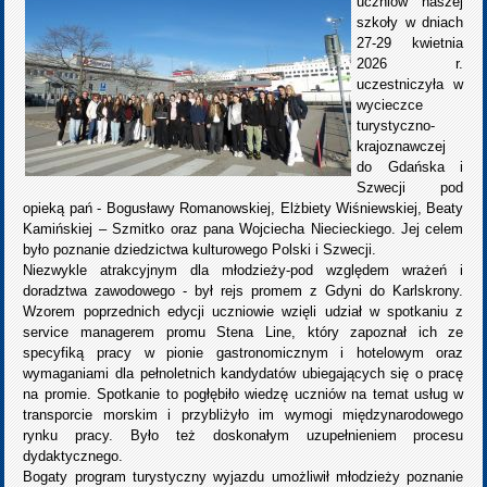
uczniów naszej
szkoły w dniach
27-29 kwietnia
2026 r.
uczestniczyła w
wycieczce
turystyczno-
krajoznawczej
do Gdańska i
Szwecji pod
opieką pań - Bogusławy Romanowskiej, Elżbiety Wiśniewskiej, Beaty
Kamińskiej – Szmitko oraz pana Wojciecha Niecieckiego. Jej celem
było poznanie dziedzictwa kulturowego Polski i Szwecji.
Niezwykle atrakcyjnym dla młodzieży-pod względem wrażeń i
doradztwa zawodowego - był rejs promem z Gdyni do Karlskrony.
Wzorem poprzednich edycji uczniowie wzięli udział w spotkaniu z
service managerem promu Stena Line, który zapoznał ich ze
specyfiką pracy w pionie gastronomicznym i hotelowym oraz
wymaganiami dla pełnoletnich kandydatów ubiegających się o pracę
na promie. Spotkanie to pogłębiło wiedzę uczniów na temat usług w
transporcie morskim i przybliżyło im wymogi międzynarodowego
rynku pracy. Było też doskonałym uzupełnieniem procesu
dydaktycznego.
Bogaty program turystyczny wyjazdu umożliwił młodzieży poznanie