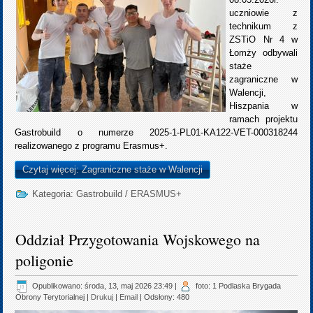
uczniowie z
technikum z
ZSTiO Nr 4 w
Łomży odbywali
staże
zagraniczne w
Walencji,
Hiszpania w
ramach projektu
Gastrobuild o numerze 2025-1-PL01-KA122-VET-000318244
realizowanego z programu Erasmus+.
Czytaj więcej: Zagraniczne staże w Walencji
Kategoria:
Gastrobuild
/
ERASMUS+
Oddział Przygotowania Wojskowego na
poligonie
Opublikowano: środa, 13, maj 2026 23:49
|
foto: 1 Podlaska Brygada
Obrony Terytorialnej
|
Drukuj
|
Email
| Odsłony: 480