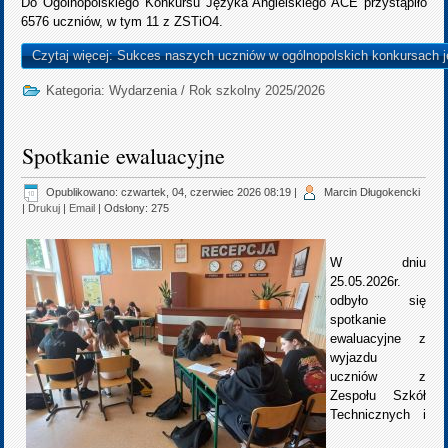
Do Ogólnopolskiego Konkursu Języka Angielskiego ACE przystąpiło
6576 uczniów, w tym 11 z ZSTiO4.
Czytaj więcej: Sukces naszych uczniów w ogólnopolskich konkursach j
Kategoria:
Wydarzenia
/
Rok szkolny 2025/2026
Spotkanie ewaluacyjne
Opublikowano: czwartek, 04, czerwiec 2026 08:19
|
Marcin Długokencki
|
Drukuj
|
Email
| Odsłony: 275
W dniu
25.05.2026r.
odbyło się
spotkanie
ewaluacyjne z
wyjazdu
uczniów z
Zespołu Szkół
Technicznych i