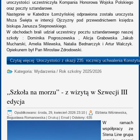
uroczystości uczestniczyła Kompania Honorowa Wojska Polskiego
oraz poczty sztandarowe.
Następnie w Katedrze Łomżyńskiej odprawiona została uroczysta
Msza Święta w intencji Ojczyzny pod przewodnictwem księdza
biskupa Janusza Stepnowskiego.
W obchodach brali udział uczestnicy pocztu sztandarowego naszej
szkoły : Dominika Pogroszewska , Alicja Grabowska ,Jakub
Mucharski, Amelia Milewska, Natalia Bednarczyk i Artur Walczyk.
Opiekunem był Pan Mirosław Zdrodowski.
Czytaj więcej: Uroczystości z okazji 235. rocznicy uchwalenia Konstytu
Kategoria:
Wydarzenia
/
Rok szkolny 2025/2026
„Szkoła na morzu” - z wizytą w Szwecji III
edycja
Opublikowano: środa, 29, kwiecień 2026 23:10
|
Elżbieta Wiśniewska,
Bogusława Romanowska
|
Drukuj
|
Email
| Odsłony: 635
W ramach
współpracy ze
Stena Line grupa