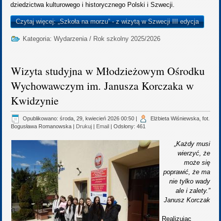
dziedzictwa kulturowego i historycznego Polski i Szwecji.
Czytaj więcej: „Szkoła na morzu” - z wizytą w Szwecji III edycja
Kategoria:
Wydarzenia
/
Rok szkolny 2025/2026
Wizyta studyjna w Młodzieżowym Ośrodku
Wychowawczym im. Janusza Korczaka w
Kwidzynie
Opublikowano: środa, 29, kwiecień 2026 00:50
|
Elżbieta Wiśniewska, fot.
Bogusława Romanowska
|
Drukuj
|
Email
| Odsłony: 461
„Każdy musi
wierzyć, że
może się
poprawić, że ma
nie tylko wady
ale i zalety.”
Janusz Korczak
Realizując