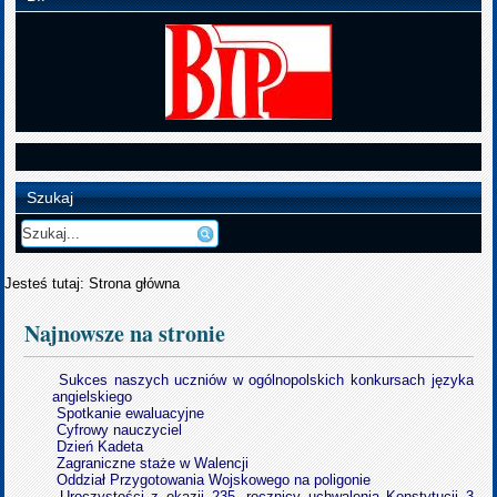
Szukaj
Jesteś tutaj:
Strona główna
Najnowsze na stronie
Sukces naszych uczniów w ogólnopolskich konkursach języka
angielskiego
Spotkanie ewaluacyjne
Cyfrowy nauczyciel
Dzień Kadeta
Zagraniczne staże w Walencji
Oddział Przygotowania Wojskowego na poligonie
Uroczystości z okazji 235. rocznicy uchwalenia Konstytucji 3