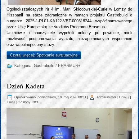
Ogólnokształcących Nr 4 im. Marii Skłodowskiej-Curie w Łomży do
Hiszpanii na staże zagraniczne w ramach projektu Gastrobuild o
numerze 2025-1-PL01-KA122-VET-000318244 współfinansowanego
przez Unię Europejską ze środków Programu Erasmus+.
Uczniowie i nauczyciele wypełnili ankiety po powrocie, mieli
możliwość podsumowania wyjazdu, niezapomnianych wspomnień
oraz wspólnej oceny staży.
Czytaj więcej: Spotkanie ewaluacyjne
Kategoria:
Gastrobuild
/
ERASMUS+
Dzień Kadeta
Opublikowano: poniedziałek, 18, maj 2026 08:11
|
Administrator
|
Drukuj
|
Email
| Odsłony: 283