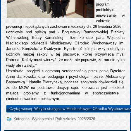
program
profilaktyki
uniwersalnej w
zakresie
prewencji niepożądanych zachowań młodzieży dn. 29 kwietnia 2026 r.
uczniowie pod opieką pań - Bogusławy Romanowskiej Elżbiety
Wiśniewskiej, Beaty Kamińskiej - Szmitko oraz pana Wojciecha
Niecieckiego odwiedzili Młodzieżowy Ośrodek Wychowawczy im.
Janusza Korczaka w Kwidzynie. Była to już kolejna wizyta studyjna
uczniów naszej szkoły w tej placówce, której przyświeca myśl
Patrona „Każdy musi wierzyć, że może się poprawić, że ma nie tylko
wady ale i zalety.”
Uczniowie, przyjęci z ogromną serdecznością przez panią Dyrektor
Annę Jankowską oraz pedagoga i psychologa - panie: Aleksandrę
Baprawską i Natalię Pierzyńską, podczas spotkania dowiedzieli się,
że do MOW na podstawie decyzji sądu kierowana jest młodzież
mająca problemy z funkcjonowaniem w społeczeństwie i
niedostosowaniem społecznym.
Czytaj więcej: Wizyta studyjna w Młodzieżowym Ośrodku Wychowawc
Kategoria:
Wydarzenia
/
Rok szkolny 2025/2026