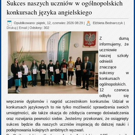
Sukces naszych uczniów w ogólnopolskich
konkursach języka angielskiego
Opublikowano: piątek, 12, czerwiec 2026 08:29
|
Elżbieta Bednarczyk
|
Drukuj
|
Email
| Odsłony: 302
Z dumą
informujemy, że
uczniowie
naszej szkoły
odnieśli
znaczące
sukcesy w
konkursach
ogólnopolskich.
12 czerwca
odbyło się
wręczenie dyplomów i nagród uczestnikom konkursów. Udział w
konkursach językowych to nie tylko możliwość sprawdzenia swoich
umiejętności, ale także okazja do zdobycia cennego doświadczenia
oraz rozwijania pewności siebie. Jesteśmy przekonani, że osiągnięty
sukces będzie dla naszych uczniów inspiracją do dalszej nauki i
podejmowania kolejnych ambitnych wyzwań.