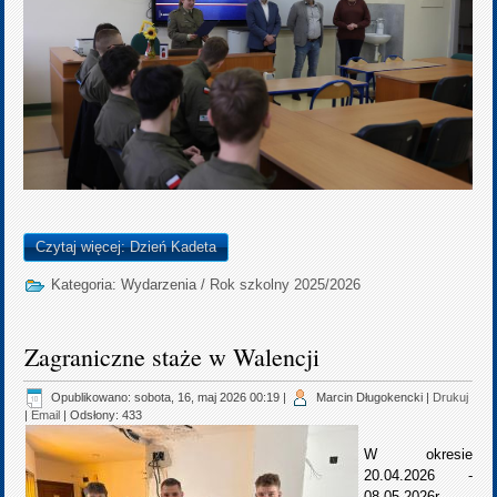
Czytaj więcej: Dzień Kadeta
Kategoria:
Wydarzenia
/
Rok szkolny 2025/2026
Zagraniczne staże w Walencji
Opublikowano: sobota, 16, maj 2026 00:19
|
Marcin Długokencki
|
Drukuj
|
Email
| Odsłony: 433
W okresie
20.04.2026 -
08.05.2026r.