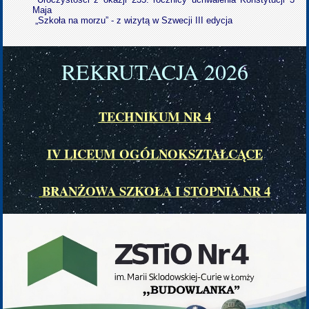
Maja
„Szkoła na morzu” - z wizytą w Szwecji III edycja
REKRUTACJA 202
6
TECHNIKUM NR 4
IV LICEUM OGÓLNOKSZTAŁCĄCE
BRANŻOWA SZKOŁA I STOPNIA NR 4