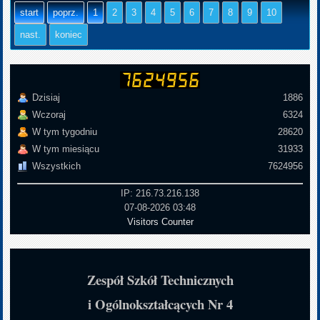
start
poprz.
1
2
3
4
5
6
7
8
9
10
nast.
koniec
Dzisiaj
1886
Wczoraj
6324
W tym tygodniu
28620
W tym miesiącu
31933
Wszystkich
7624956
IP: 216.73.216.138
07-08-2026 03:48
Visitors Counter
Zespół Szkół Technicznych
i Ogólnokształcących Nr 4