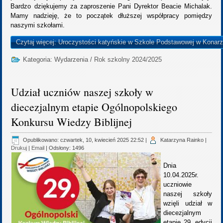
Bardzo dziękujemy za zaproszenie Pani Dyrektor Beacie Michalak.
Mamy nadzieję, że to początek dłuższej współpracy pomiędzy
naszymi szkołami.
Czytaj więcej: Uroczystości katyńskie w Szkole Podstawowej w Konar
Kategoria:
Wydarzenia
/
Rok szkolny 2024/2025
Udział uczniów naszej szkoły w
diecezjalnym etapie Ogólnopolskiego
Konkursu Wiedzy Biblijnej
Opublikowano: czwartek, 10, kwiecień 2025 22:52
|
Katarzyna Rainko
|
Drukuj
|
Email
| Odsłony: 1496
Dnia
10.04.2025r.
uczniowie
naszej szkoły
wzięli udział w
diecezjalnym
etapie 29. edycji