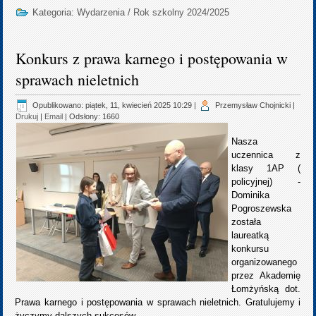
Kategoria:
Wydarzenia
/
Rok szkolny 2024/2025
Konkurs z prawa karnego i postępowania w
sprawach nieletnich
Opublikowano: piątek, 11, kwiecień 2025 10:29
|
Przemysław Chojnicki
|
Drukuj
|
Email
| Odsłony: 1660
Nasza
uczennica z
klasy 1AP (
policyjnej) -
Dominika
Pogroszewska
została
laureatką
konkursu
organizowanego
przez Akademię
Łomżyńską dot.
Prawa karnego i postępowania w sprawach nieletnich. Gratulujemy i
życzymy dalszych sukcesów.