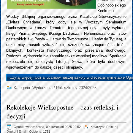
Ogólnopolskiego
Konkursu
Wiedzy Biblijnej organizowanego przez Katolickie Stowarzyszenie
„Civitas Christiana”, który odbył się w Wyższym Seminarium
Duchownym w Łomży. Tematem tegorocznej edycji były wybrane
księgi Pisma Świętego (Księgi Ezdrasza i Nehemiasza oraz listów
pasterskich św. Pawła – Listów do Tymoteusza i Listów do Tytusa), a
uczestnicy musieli wykazać się szczegółową znajomością treści
biblijnych, kontekstu historycznego oraz przesłania duchowego.
Podczas wydarzenia nie zabrakło także wspólnej modlitwy. Spotkanie
rozpoczęło się uroczystą Liturgią Słowa, która była duchowym
wprowadzeniem do dalszej części olimpiady.
Czytaj więcej: Udział uczniów naszej szkoły w diecezjalnym etapie Ogó
Kategoria:
Wydarzenia
/
Rok szkolny 2024/2025
Rekolekcje Wielkopostne – czas refleksji i
decyzji
Opublikowano: środa, 09, kwiecień 2025 22:52
|
Katarzyna Rainko
|
Drukuj
|
Email
| Odsłony: 1731