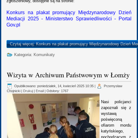
zgłoszeniowy, dostępne są na stronie:
Konkurs na plakat promujący Międzynarodowy Dzień
Mediacji 2025 - Ministerstwo Sprawiedliwości - Portal
Gov.pl
Czytaj więcej: Konkurs na plakat promujący Międzynarodowy Dzień Med
Kategoria:
Komunikaty
Wizyta w Archiwum Państwowym w Łomży
Opublikowano: poniedziałek, 14, kwiecień 2025 10:35
|
Przemysław
Chojnicki
|
Drukuj
|
Email
| Odsłony: 1767
Nasi policjanci
zapoznali się z
wystawą
poświęconą
ofiarom mordu
katyńskiego,
pochodzącym z