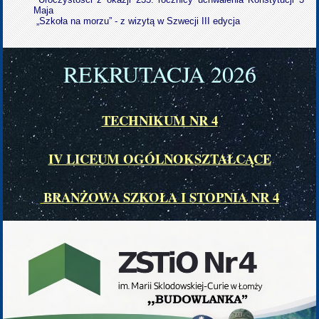
Maja
„Szkoła na morzu” - z wizytą w Szwecji III edycja
REKRUTACJA 202
6
TECHNIKUM NR 4
IV LICEUM OGÓLNOKSZTAŁCĄCE
BRANŻOWA SZKOŁA I STOPNIA NR 4