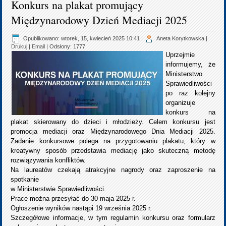
Konkurs na plakat promujący
Międzynarodowy Dzień Mediacji 2025
Opublikowano: wtorek, 15, kwiecień 2025 10:41
|
Aneta Korytkowska
|
Drukuj
|
Email
| Odsłony: 1777
Uprzejmie
informujemy, że
Ministerstwo
Sprawiedliwości
po raz kolejny
organizuje
konkurs na
plakat skierowany do dzieci i młodzieży. Celem konkursu jest
promocja mediacji oraz Międzynarodowego Dnia Mediacji 2025.
Zadanie konkursowe polega na przygotowaniu plakatu, który w
kreatywny sposób przedstawia mediację jako skuteczną metodę
rozwiązywania konfliktów.
Na laureatów czekają atrakcyjne nagrody oraz zaproszenie na
spotkanie
w Ministerstwie Sprawiedliwości.
Prace można przesyłać do 30 maja 2025 r.
Ogłoszenie wyników nastąpi 19 września 2025 r.
Szczegółowe informacje, w tym regulamin konkursu oraz formularz