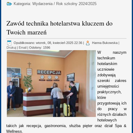
Kategoria:
Wydarzenia
/
Rok szkolny 2024/2025
Zawód technika hotelarstwa kluczem do
Twoich marzeń
Opublikowano: wtorek, 08, kwiecień 2025 22:36
|
Hanna Bukowska
|
Drukuj
|
Email
| Odsłony: 1596
W naszym
technikum
hotelarskim
uczniowie
zdobywają
szeroki zakres
umiejętności
praktycznych,
które
przygotowują ich
do pracy w
różnych działach
hotelowych
takich jak recepcja, gastronomia, służba pięter oraz dział Spa &
Wellness.