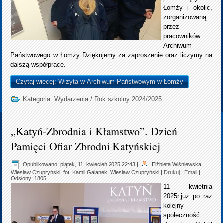
Łomży i okolic,
zorganizowaną
przez
pracowników
Archiwum
Państwowego w Łomży Dziękujemy za zaproszenie oraz liczymy na
dalszą współpracę.
Czytaj więcej: Wizyta w Archiwum Państwowym w Łomży
Kategoria:
Wydarzenia
/
Rok szkolny 2024/2025
„Katyń-Zbrodnia i Kłamstwo”. Dzień
Pamięci Ofiar Zbrodni Katyńskiej
Opublikowano: piątek, 11, kwiecień 2025 22:43
|
Elżbieta Wiśniewska,
Wiesław Czupryński, fot. Kamil Galanek, Wiesław Czupryński
|
Drukuj
|
Email
|
Odsłony: 1805
11 kwietnia
2025r.już po raz
kolejny
społeczność