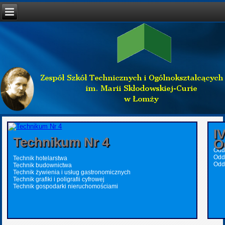
I
Technikum Nr 4
O
Oddz
Odd
Technik hotelarstwa
Odd
Technik budownictwa
Technik żywienia i usług gastronomicznych
Technik grafiki i poligrafii cyfrowej
Technik gospodarki nieruchomościami