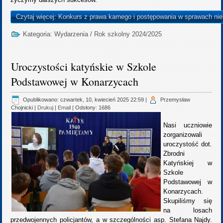
Czytaj więcej: Konkurs z prawa karnego i postępowania w sprawach nie
Kategoria:
Wydarzenia
/
Rok szkolny 2024/2025
Uroczystości katyńskie w Szkole
Podstawowej w Konarzycach
Opublikowano: czwartek, 10, kwiecień 2025 22:59
|
Przemysław
Chojnicki
|
Drukuj
|
Email
| Odsłony: 1686
Nasi uczniowie
zorganizowali
uroczystość dot.
Zbrodni
Katyńskiej w
Szkole
Podstawowej w
Konarzycach.
Skupiliśmy się
na losach
przedwojennych policjantów, a w szczególności asp. Stefana Najdy.