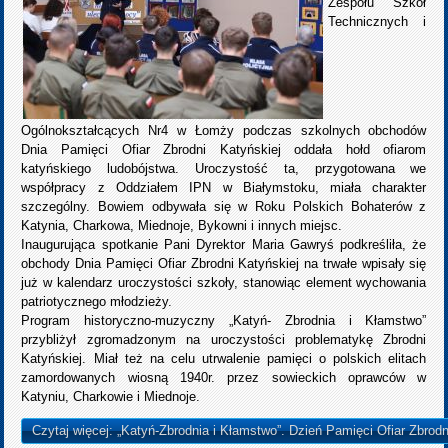
Zespołu Szkół
Technicznych i
Ogólnokształcących Nr4 w Łomży podczas szkolnych obchodów
Dnia Pamięci Ofiar Zbrodni Katyńskiej oddała hołd ofiarom
katyńskiego ludobójstwa. Uroczystość ta, przygotowana we
współpracy z Oddziałem IPN w Białymstoku, miała charakter
szczególny. Bowiem odbywała się w Roku Polskich Bohaterów z
Katynia, Charkowa, Miednoje, Bykowni i innych miejsc.
Inaugurująca spotkanie Pani Dyrektor Maria Gawryś podkreśliła, że
obchody Dnia Pamięci Ofiar Zbrodni Katyńskiej na trwałe wpisały się
już w kalendarz uroczystości szkoły, stanowiąc element wychowania
patriotycznego młodzieży.
Program historyczno-muzyczny „Katyń- Zbrodnia i Kłamstwo”
przybliżył zgromadzonym na uroczystości problematykę Zbrodni
Katyńskiej. Miał też na celu utrwalenie pamięci o polskich elitach
zamordowanych wiosną 1940r. przez sowieckich oprawców w
Katyniu, Charkowie i Miednoje.
Czytaj więcej: „Katyń-Zbrodnia i Kłamstwo”. Dzień Pamięci Ofiar Zbrodn