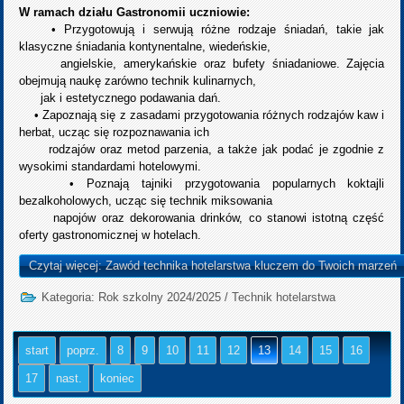
W ramach działu Gastronomii uczniowie:
• Przygotowują i serwują różne rodzaje śniadań, takie jak
klasyczne śniadania kontynentalne, wiedeńskie,
angielskie, amerykańskie oraz bufety śniadaniowe. Zajęcia
obejmują naukę zarówno technik kulinarnych,
jak i estetycznego podawania dań.
• Zapoznają się z zasadami przygotowania różnych rodzajów kaw i
herbat, ucząc się rozpoznawania ich
rodzajów oraz metod parzenia, a także jak podać je zgodnie z
wysokimi standardami hotelowymi.
• Poznają tajniki przygotowania popularnych koktajli
bezalkoholowych, ucząc się technik miksowania
napojów oraz dekorowania drinków, co stanowi istotną część
oferty gastronomicznej w hotelach.
Czytaj więcej: Zawód technika hotelarstwa kluczem do Twoich marzeń
Kategoria:
Rok szkolny 2024/2025
/
Technik hotelarstwa
start
poprz.
8
9
10
11
12
13
14
15
16
17
nast.
koniec