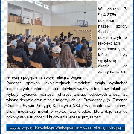
W dniach 7-
9.04.2025r.
uczniowie
naszej szkoły
średniej
uczestniczyli w
rekolekcjach
wielkopostnych,
które były
wyjątkową
okazją do
zatrzymania się,
refleksji i pogłębienia swojej relacji z Bogiem.
Podczas spotkań rekolekcyjnych młodzież mogła wysłuchać
inspirujących konferencji, które dotykały ważnych tematów, takich jak
wybory życiowe, wartości chrześcijańskie, odpowiedzialność za
własne decyzje oraz relacje międzyludzkie. Prowadzący, (s. Zuzanna
Głasek i Sylwia Pietryga, Kapucynki NSJ.), w sposób nowoczesny i
bliski młodzieży mówił o wierze jako drodze, która daje siłę do
pokonywania trudności i budowania lepszej przyszłości.
Czytaj więcej: Rekolekcje Wielkopostne – czas refleksji i decyzji