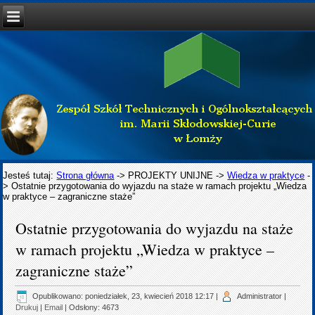
Jesteś tutaj:
Strona główna
->
PROJEKTY UNIJNE
->
Wiedza w praktyce
-
>
Ostatnie przygotowania do wyjazdu na staże w ramach projektu „Wiedza
w praktyce – zagraniczne staże”
Ostatnie przygotowania do wyjazdu na staże
w ramach projektu „Wiedza w praktyce –
zagraniczne staże”
Opublikowano: poniedziałek, 23, kwiecień 2018 12:17
|
Administrator
|
Drukuj
|
Email
| Odsłony: 4673