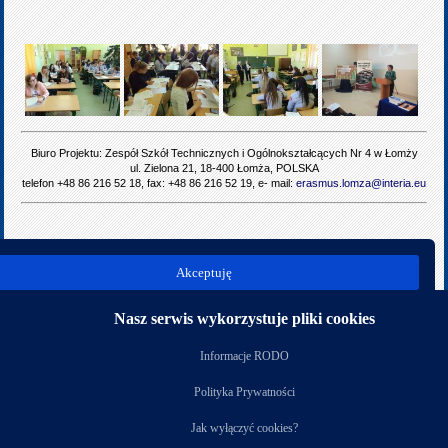
Biuro Projektu: Zespół Szkół Technicznych i Ogólnokształcących Nr 4 w Łomży
ul. Zielona 21, 18-400 Łomża, POLSKA
telefon +48 86 216 52 18, fax: +48 86 216 52 19, e- mail:
erasmus.lomza@interia.eu
poprz.
Akceptuję
nast.
Kategoria:
Wiedza w praktyce – zagraniczne staże
Nasz serwis wykorzystuje pliki cookies
Nasi partnerzy
Informacje RODO
Polityka Prywatności
Jak wyłączyć cookies?