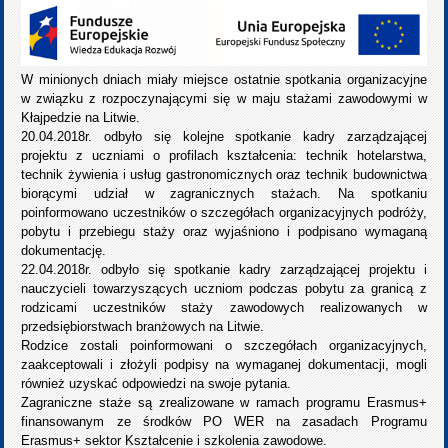
W minionych dniach miały miejsce ostatnie spotkania organizacyjne
w związku z rozpoczynającymi się w maju stażami zawodowymi w
Kłajpedzie na Litwie.
20.04.2018r. odbyło się kolejne spotkanie kadry zarządzającej
projektu z uczniami o profilach kształcenia: technik hotelarstwa,
technik żywienia i usług gastronomicznych oraz technik budownictwa
biorącymi udział w zagranicznych stażach. Na spotkaniu
poinformowano uczestników o szczegółach organizacyjnych podróży,
pobytu i przebiegu staży oraz wyjaśniono i podpisano wymaganą
dokumentację.
22.04.2018r. odbyło się spotkanie kadry zarządzającej projektu i
nauczycieli towarzyszących uczniom podczas pobytu za granicą z
rodzicami uczestników staży zawodowych realizowanych w
przedsiębiorstwach branżowych na Litwie.
Rodzice zostali poinformowani o szczegółach organizacyjnych,
zaakceptowali i złożyli podpisy na wymaganej dokumentacji, mogli
również uzyskać odpowiedzi na swoje pytania.
Zagraniczne staże są zrealizowane w ramach programu Erasmus+
finansowanym ze środków PO WER na zasadach Programu
Erasmus+ sektor Kształcenie i szkolenia zawodowe.