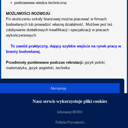
• podstawowa wiedza techniczna.
MOŻLIWOŚCI ROZWOJU
Po ukończeniu szkoły branżowej można pracować w firmach
budowlanych lub prowadzić własną działalność. Możliwe jest też
zdobywanie dodatkowych kwalifikacji i specjalizacji w pracach
wykończeniowych.
To zawód praktyczny, dający szybkie wejście na rynek pracy w
branży budowlanej.
Przedmioty punktowane podczas rekrutacji:
język polski,
matematyka, język angielski, technika
Akceptuję
poprz.
nast.
Nasz serwis wykorzystuje pliki cookies
Nasi partnerzy
Informacje RODO
Polityka Prywatności