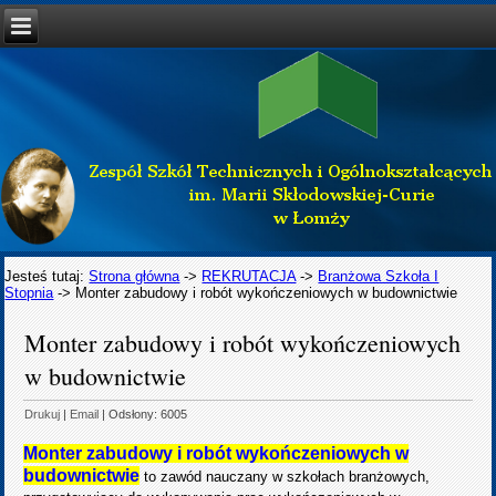
Jesteś tutaj:
Strona główna
->
REKRUTACJA
->
Branżowa Szkoła I
Stopnia
->
Monter zabudowy i robót wykończeniowych w budownictwie
Monter zabudowy i robót wykończeniowych
w budownictwie
Drukuj
|
Email
| Odsłony: 6005
Monter zabudowy i robót wykończeniowych w
budownictwie
to zawód nauczany w szkołach branżowych,