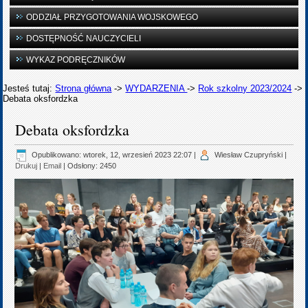
ODDZIAŁ PRZYGOTOWANIA WOJSKOWEGO
DOSTĘPNOŚĆ NAUCZYCIELI
WYKAZ PODRĘCZNIKÓW
Jesteś tutaj:
Strona główna
->
WYDARZENIA
->
Rok szkolny 2023/2024
->
Debata oksfordzka
Debata oksfordzka
Opublikowano: wtorek, 12, wrzesień 2023 22:07
|
Wiesław Czupryński
|
Drukuj
|
Email
| Odsłony: 2450