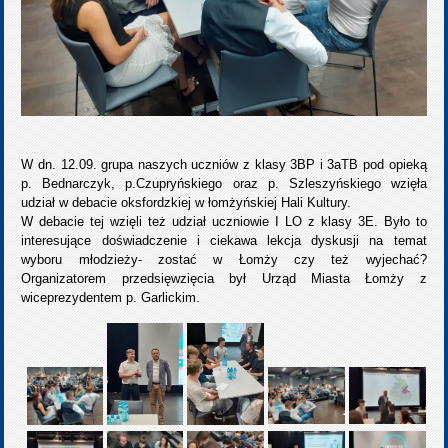
W dn. 12.09. grupa naszych uczniów z klasy 3BP i 3aTB pod opieką
p. Bednarczyk, p.Czupryńskiego oraz p. Szleszyńskiego wzięła
udział w debacie oksfordzkiej w łomżyńskiej Hali Kultury.
W debacie tej wzięli też udział uczniowie I LO z klasy 3E. Było to
interesujące doświadczenie i ciekawa lekcja dyskusji na temat
wyboru młodzieży- zostać w Łomży czy też wyjechać?
Organizatorem przedsięwzięcia był Urząd Miasta Łomży z
wiceprezydentem p. Garlickim.