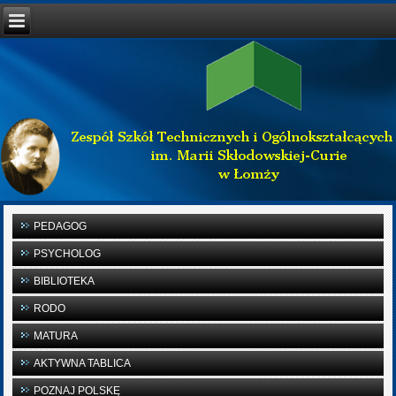
PEDAGOG
PSYCHOLOG
BIBLIOTEKA
RODO
MATURA
AKTYWNA TABLICA
POZNAJ POLSKĘ