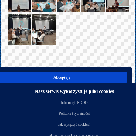
poprz.
nast.
Akceptuję
Kategoria:
Rok szkolny 2023/2024
Nasz serwis wykorzystuje pliki cookies
Nasi partnerzy
Informacje RODO
Polityka Prywatności
Jak wyłączyć cookies?
Jak bezpiecznie korzystać z internetu