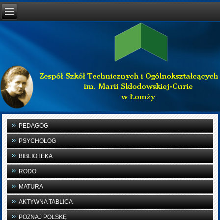
PEDAGOG
PSYCHOLOG
BIBLIOTEKA
RODO
MATURA
AKTYWNA TABLICA
POZNAJ POLSKĘ