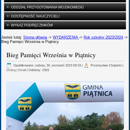
ODDZIAŁ PRZYGOTOWANIA WOJSKOWEGO
DOSTĘPNOŚĆ NAUCZYCIELI
WYKAZ PODRĘCZNIKÓW
Jesteś tutaj:
Strona główna
->
WYDARZENIA
->
Rok szkolny 2023/2024
->
Bieg Pamięci Września w Piątnicy
Bieg Pamięci Września w Piątnicy
Opublikowano: sobota, 30, wrzesień 2023 09:33
|
Przemysław Chojnicki
|
Drukuj
|
Email
| Odsłony: 2303