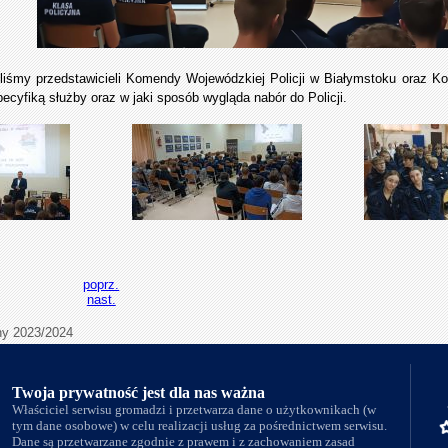
liśmy przedstawicieli Komendy Wojewódzkiej Policji w Białymstoku oraz Kom
pecyfiką służby oraz w jaki sposób wygląda nabór do Policji.
poprz.
nast.
ny 2023/2024
Twoja prywatność jest dla nas ważna
Właściciel serwisu gromadzi i przetwarza dane o użytkownikach (w
tym dane osobowe) w celu realizacji usług za pośrednictwem serwisu.
Dane są przetwarzane zgodnie z prawem i z zachowaniem zasad