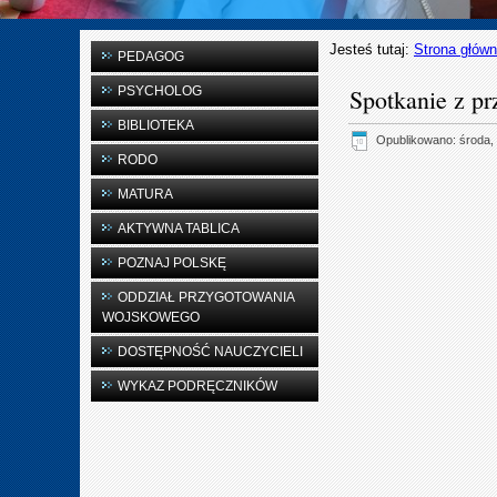
Jesteś tutaj:
Strona głów
PEDAGOG
PSYCHOLOG
Spotkanie z pr
BIBLIOTEKA
Opublikowano: środa, 
RODO
MATURA
AKTYWNA TABLICA
POZNAJ POLSKĘ
ODDZIAŁ PRZYGOTOWANIA
WOJSKOWEGO
DOSTĘPNOŚĆ NAUCZYCIELI
WYKAZ PODRĘCZNIKÓW