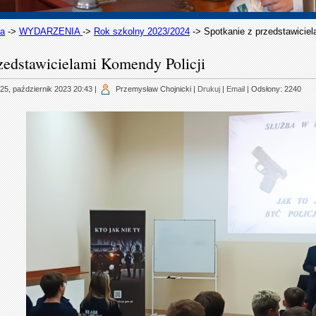
na
->
WYDARZENIA
->
Rok szkolny 2023/2024
->
Spotkanie z przedstawiciel
zedstawicielami Komendy Policji
25, październik 2023 20:43
|
Przemysław Chojnicki
|
Drukuj
|
Email
| Odsłony: 2240