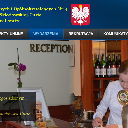
EKTY UNIJNE
WYDARZENIA
REKRUTACJA
KOMUNIKATY
zegoś zdolnym i
kłodowska-Curie