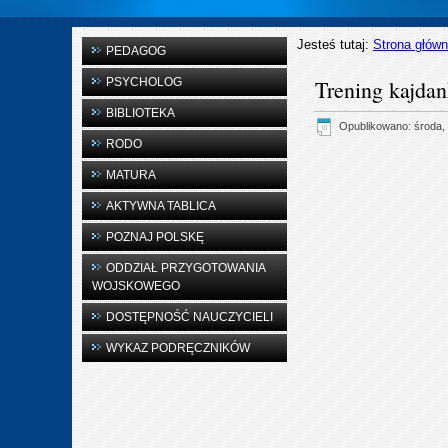
Jesteś tutaj:
Strona głów
PEDAGOG
PSYCHOLOG
Trening kajdan
BIBLIOTEKA
Opublikowano: środa, 
RODO
MATURA
AKTYWNA TABLICA
POZNAJ POLSKĘ
ODDZIAŁ PRZYGOTOWANIA
WOJSKOWEGO
DOSTĘPNOŚĆ NAUCZYCIELI
WYKAZ PODRĘCZNIKÓW