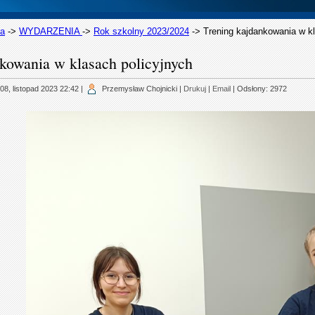
na
->
WYDARZENIA
->
Rok szkolny 2023/2024
->
Trening kajdankowania w k
kowania w klasach policyjnych
08, listopad 2023 22:42
|
Przemysław Chojnicki
|
Drukuj
|
Email
| Odsłony: 2972