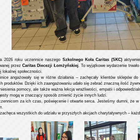
a 2026 roku uczennice naszego
Szkolnego Koła Caritas (SKC)
aktywnie
owanej przez
Caritas Diecezji Łomżyńskiej
. To wyjątkowe wydarzenie trwało 
 lokalnej społeczności.
nice angażowały się w różne działania – zachęcały klientów sklepów do w
 produktów. Dzięki ich zaangażowaniu udało się zebrać znaczną ilość żywnośc
 niesienia pomocy, ale także ważna lekcja wrażliwości, empatii i odpowiedzia
gesty mogą w znaczący sposób zmienić życie innych ludzi.
ennicom za ich czas, poświęcenie i otwarte serca. Jesteśmy dumni, że w na
m.
zachęca wszystkich do udziału w przyszłych akcjach charytatywnych – każ