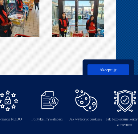
Akceptuję
ormacje RODO
Polityka Prywatności
Jak wyłączyć cookies?
Jak bezpiecznie korzy
z internetu
 Reserved.