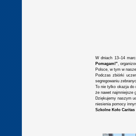
W dniach 13–14 marc
Pomagam!”
, organiz
Polsce, w tym w naszej
Podczas zbiórki uczen
segregowaniu zebranych
To nie tylko okazja do
że nawet najmniejsze 
Dziękujemy naszym ucz
niesienia pomocy inny
Szkolne Koło Caritas