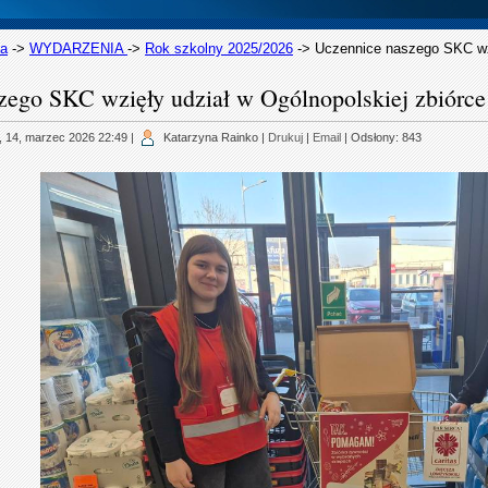
na
->
WYDARZENIA
->
Rok szkolny 2025/2026
->
Uczennice naszego SKC wzi
zego SKC wzięły udział w Ogólnopolskiej zbiórc
, 14, marzec 2026 22:49
|
Katarzyna Rainko
|
Drukuj
|
Email
| Odsłony: 843