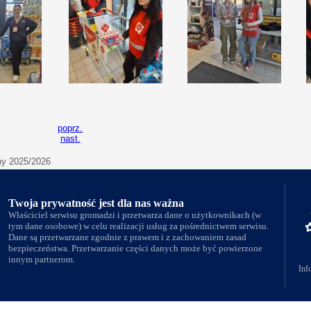
poprz.
nast.
ny 2025/2026
Twoja prywatność jest dla nas ważna
Właściciel serwisu gromadzi i przetwarza dane o użytkownikach (w
tym dane osobowe) w celu realizacji usług za pośrednictwem serwisu.
Dane są przetwarzane zgodnie z prawem i z zachowaniem zasad
bezpieczeństwa. Przetwarzanie części danych może być powierzone
innym partnerom.
Inf
t © 2026
Zespół Szkół Technicznych i Ogólnokształcących Nr 4 w Łomży
.Rights