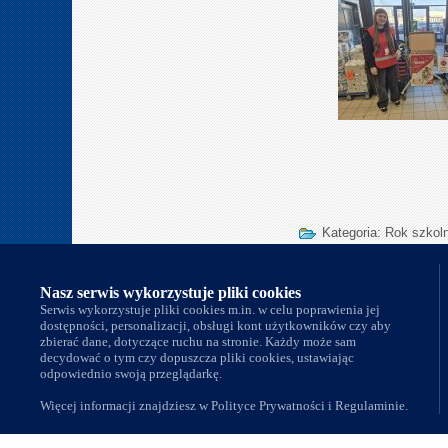
Kategoria:
Rok szkol
Nasi partnerzy
Nasz serwis wykorzystuje pliki cookies
Serwis wykorzystuje pliki cookies m.in. w celu poprawienia jej
dostępności, personalizacji, obsługi kont użytkowników czy aby
zbierać dane, dotyczące ruchu na stronie. Każdy może sam
decydować o tym czy dopuszcza pliki cookies, ustawiając
odpowiednio swoją przeglądarkę.
Więcej informacji znajdziesz w Polityce Prywatności i Regulaminie.
Copyrigh