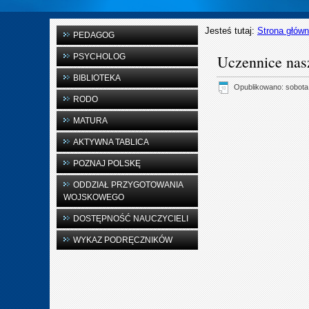
Jesteś tutaj:
Strona głów
PEDAGOG
PSYCHOLOG
Uczennice nas
BIBLIOTEKA
Opublikowano: sobota
RODO
MATURA
AKTYWNA TABLICA
POZNAJ POLSKĘ
ODDZIAŁ PRZYGOTOWANIA
WOJSKOWEGO
DOSTĘPNOŚĆ NAUCZYCIELI
WYKAZ PODRĘCZNIKÓW