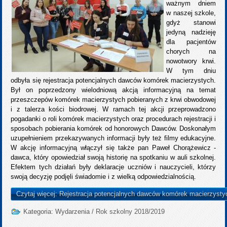
ważnym dniem
w naszej szkole,
gdyż stanowi
jedyną nadzieję
dla pacjentów
chorych na
nowotwory krwi.
W tym dniu
odbyła się rejestracja potencjalnych dawców komórek macierzystych.
Był on poprzedzony wielodniową akcją informacyjną na temat
przeszczepów komórek macierzystych pobieranych z krwi obwodowej
i z talerza kości biodrowej. W ramach tej akcji przeprowadzono
pogadanki o roli komórek macierzystych oraz procedurach rejestracji i
sposobach pobierania komórek od honorowych Dawców. Doskonałym
uzupełnieniem przekazywanych informacji były też filmy edukacyjne.
W akcję informacyjną włączył się także pan Paweł Chorążewicz -
dawca, który opowiedział swoją historię na spotkaniu w auli szkolnej.
Efektem tych działań były deklaracje uczniów i nauczycieli, którzy
swoją decyzję podjęli świadomie i z wielką odpowiedzialnością.
Czytaj więcej: Rejestracja potencjalnych dawców komórek macierzyst
Kategoria:
Wydarzenia
/
Rok szkolny 2018/2019