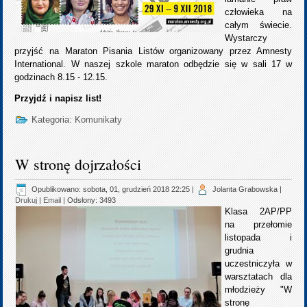
człowieka na
całym świecie.
Wystarczy
przyjść na Maraton Pisania Listów organizowany przez Amnesty
International. W naszej szkole maraton odbędzie się w sali 17 w
godzinach 8.15 - 12.15.
Przyjdź i napisz list!
Kategoria:
Komunikaty
W stronę dojrzałości
Opublikowano: sobota, 01, grudzień 2018 22:25
|
Jolanta Grabowska
|
Drukuj
|
Email
| Odsłony: 3493
Klasa 2AP/PP
na przełomie
listopada i
grudnia
uczestniczyła w
warsztatach dla
młodzieży "W
stronę