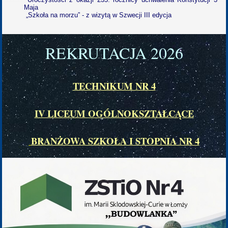
Maja
„Szkoła na morzu” - z wizytą w Szwecji III edycja
REKRUTACJA 202
6
TECHNIKUM NR 4
IV LICEUM OGÓLNOKSZTAŁCĄCE
BRANŻOWA SZKOŁA I STOPNIA NR 4