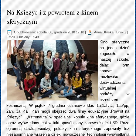
Na Księżyc i z powrotem z kinem
sferycznym
Opublikowano: sobota, 08, grudzień 2018 17:18
|
Anna Ulińska
|
Drukuj
|
Email
| Odsłony: 3943
Kino sferyczne
na jeden dzień
zagościło w
naszej szkole,
dając tym
samym
możliwość
doświadczenia
wirtualnej
podróży w
przestrzeń
kosmiczną. W piątek 7 grudnia uczniowie klas 1a,1ah/tż, 1ap/pp,
2ah, 3a, 4a i 4ah mogli obejrzeć dwa filmy edukacyjne „Powrót na
Księżyc” i „Astronauta” w specjalnej kopule kina sferycznego, gdzie
obraz wyświetlany jest w taki sposób, aby zapewnić efekt 3D. Poza
ogromną dawką wiedzy, pokazy kina sferycznego zapewniły też
niezapomniane wrażenia dzięki nowoczesnej technologii wyświetlania