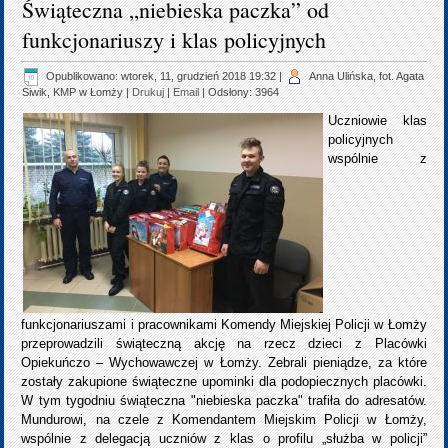
Świąteczna „niebieska paczka” od
funkcjonariuszy i klas policyjnych
Opublikowano: wtorek, 11, grudzień 2018 19:32
|
Anna Ulińska, fot. Agata
Siwik, KMP w Łomży
|
Drukuj
|
Email
| Odsłony: 3964
Uczniowie klas
policyjnych
wspólnie z
funkcjonariuszami i pracownikami Komendy Miejskiej Policji w Łomży
przeprowadzili świąteczną akcję na rzecz dzieci z Placówki
Opiekuńczo – Wychowawczej w Łomży. Zebrali pieniądze, za które
zostały zakupione świąteczne upominki dla podopiecznych placówki.
W tym tygodniu świąteczna "niebieska paczka" trafiła do adresatów.
Mundurowi, na czele z Komendantem Miejskim Policji w Łomży,
wspólnie z delegacją uczniów z klas o profilu „służba w policji”