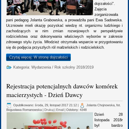
dojrzałości".
Zajęcia
zorganizowała
pani pedagog Jolanta Grabowska, a prowadziła pani Ewa Sadowska.
Uczniowie mieli okazję pozyskać wiedzę nt. organizmu ludzkiego i
zachodzących w nim zmian rozwojowych w perspektywie
rodzicielstwa oraz dokonywania właściwych wyborów w zakresie
zdrowego stylu życia. Młodzież otrzymała wsparcie w przygotowaniu
się do podjęcia przyszłych ról małżeńskich i rodzicielskich.
Czytaj więcej: W stronę dojrzałości
Kategoria:
Wydarzenia
/
Rok szkolny 2018/2019
Rejestracja potencjalnych dawców komórek
macierzystych - Dzień Dawcy
Opublikowano: środa, 29, listopad 2017 21:12
|
Jolanta Chojnowska, fot.
Bogusława Romanowska
|
Drukuj
|
Email
| Odsłony: 4348
Dzień 28
listopada 2018r
był bardzo