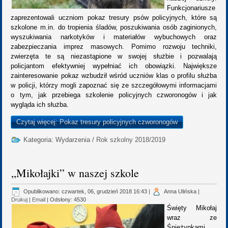
Funkcjonariusze
zaprezentowali uczniom pokaz tresury psów policyjnych, które są
szkolone m.in. do tropienia śladów, poszukiwania osób zaginionych,
wyszukiwania narkotyków i materiałów wybuchowych oraz
zabezpieczania imprez masowych. Pomimo rozwoju techniki,
zwierzęta te są niezastąpione w swojej służbie i pozwalają
policjantom efektywniej wypełniać ich obowiązki. Największe
zainteresowanie pokaz wzbudził wśród uczniów klas o profilu służba
w policji, którzy mogli zapoznać się ze szczegółowymi informacjami
o tym, jak przebiega szkolenie policyjnych czworonogów i jak
wygląda ich służba.
Czytaj więcej: Pokaz tresury policyjnych czworonogów
Kategoria:
Wydarzenia
/
Rok szkolny 2018/2019
„Mikołajki” w naszej szkole
Opublikowano: czwartek, 06, grudzień 2018 16:43
|
Anna Ulińska
|
Drukuj
|
Email
| Odsłony: 4530
Święty Mikołaj
wraz ze
Śnieżynkami