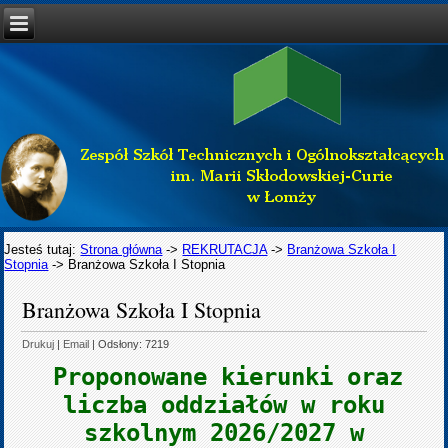
Jesteś tutaj:
Strona główna
->
REKRUTACJA
->
Branżowa Szkoła I
Stopnia
->
Branżowa Szkoła I Stopnia
Branżowa Szkoła I Stopnia
Drukuj
|
Email
| Odsłony: 7219
Proponowane kierunki oraz
liczba oddziałów w roku
szkolnym 2026/2027 w