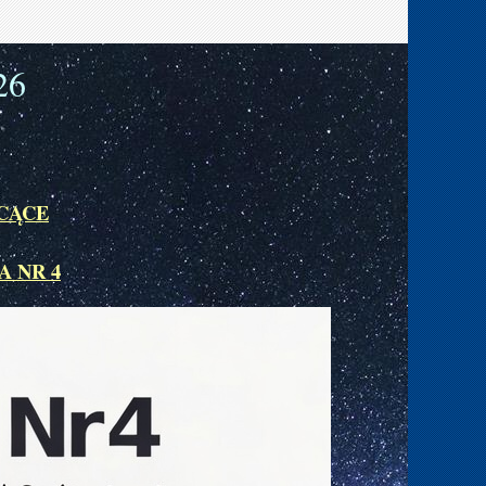
2
6
CĄCE
A NR 4