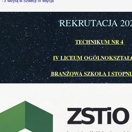
 - z wizytą w Szwecji III edycja
REKRUTACJA 20
TECHNIKUM NR 4
IV LICEUM OGÓLNOKSZTAŁ
BRANŻOWA SZKOŁA I STOPNI