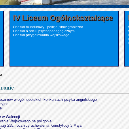
IV Liceum Ogólnokształcące
Oddział mundurowy - policja, straż graniczna
Oddział o prifilu psychopedagogicznym
Oddział przygotowania wojskowego
na
tronie
czniów w ogólnopolskich konkursach języka angielskiego
cyjne
el
e w Walencji
wania Wojskowego na poligonie
azji 235. rocznicy uchwalenia Konstytucji 3 Maja