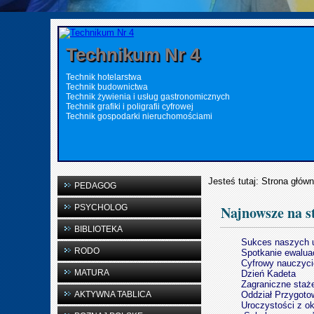
Technikum Nr 4
Technik hotelarstwa
Technik budownictwa
Technik żywienia i usług gastronomicznych
Technik grafiki i poligrafii cyfrowej
Technik gospodarki nieruchomościami
Jesteś tutaj:
Strona głów
PEDAGOG
PSYCHOLOG
Najnowsze na s
BIBLIOTEKA
Sukces naszych u
RODO
Spotkanie ewalua
Cyfrowy nauczyci
MATURA
Dzień Kadeta
Zagraniczne staż
AKTYWNA TABLICA
Oddział Przygoto
Uroczystości z ok