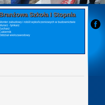
Branżowa Szkoła I Stopnia
Monter zabudowy i robót wykończeniowych w budownictwie
Murarz - tynkarz
Kucharz
Cukiernik
Oddział wielozawodowy