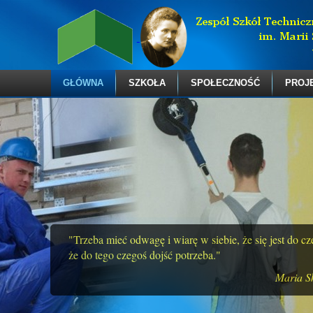
GŁÓWNA
SZKOŁA
SPOŁECZNOŚĆ
PROJ
"Trzeba mieć odwagę i wiarę w siebie, że się jest do c
że do tego czegoś dojść potrzeba."
Maria S