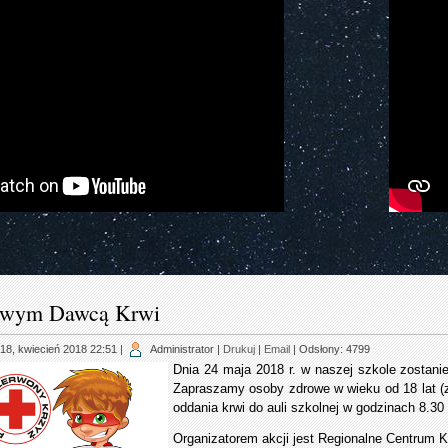
owym Dawcą Krwi
18, kwiecień 2018 22:51
|
Administrator
|
Drukuj
|
Email
| Odsłony: 4799
Dnia 24 maja 2018 r. w naszej szkole zostan
Zapraszamy osoby zdrowe w wieku od 18 lat
oddania krwi do auli szkolnej w godzinach 8.30
Organizatorem akcji jest Regionalne Centrum 