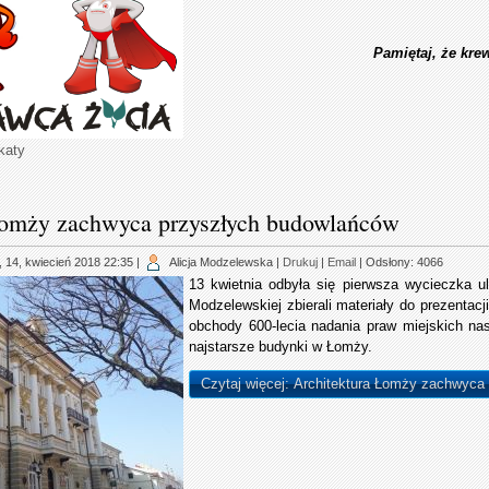
Pamiętaj, że kr
katy
Łomży zachwyca przyszłych budowlańców
 14, kwiecień 2018 22:35
|
Alicja Modzelewska
|
Drukuj
|
Email
| Odsłony: 4066
13 kwietnia odbyła się pierwsza wycieczka u
Modzelewskiej zbierali materiały do prezentacji
obchody 600-lecia nadania praw miejskich nas
najstarsze budynki w Łomży.
Czytaj więcej: Architektura Łomży zachwyca