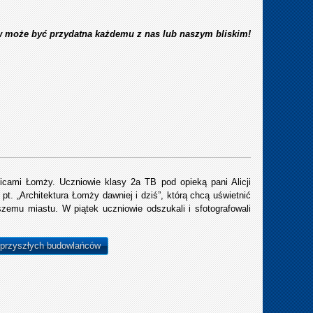
ew może być przydatna każdemu z nas lub naszym bliskim!
licami Łomży. Uczniowie klasy 2a TB pod opieką pani Alicji
 pt. „Architektura Łomży dawniej i dziś”, którą chcą uświetnić
zemu miastu. W piątek uczniowie odszukali i sfotografowali
 przyszłych budowlańców