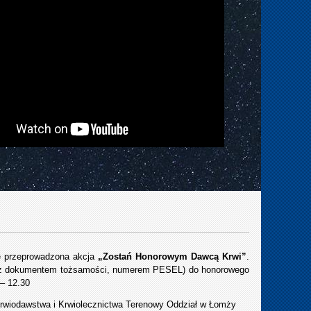
ie przeprowadzona akcja
„Zostań
Honorowym Dawcą Krwi”
.
 (z dokumentem tożsamości, numerem PESEL) do honorowego
 – 12.30
Krwiodawstwa i Krwiolecznictwa Terenowy Oddział w Łomży